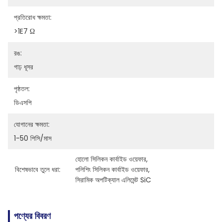
প্রতিরোধ ক্ষমতা:
>1E7 Ω
রঙ:
গাঢ় ধূসর
পৃষ্ঠতল:
ডিএসপি
যোগানের ক্ষমতা:
1-50 পিসি/মাস
হোলো সিলিকন কার্বাইড ওয়েফার
, 
বিশেষভাবে তুলে ধরা:
পলিশিং সিলিকন কার্বাইড ওয়েফার
, 
সিরামিক অপটিক্যাল এলিমেন্ট SiC
পণ্যের বিবরণ