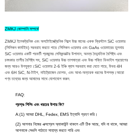
ZMKJ কোম্পানি সম্পর্কে
ZMKJ ইলেকট্রনিক এবং অপটোইলেক্ট্রনিক শিল্পে উচ্চ মানের একক ক্রিস্টাল SiC ওয়েফার
(সিলিকন কার্বাইড) সরবরাহ করতে পারে।সিলিকন ওয়েফার এবং GaAs ওয়েফারের তুলনায়
SiC ওয়েফার একটি পরবর্তী প্রজন্মের সেমিকন্ডাক্টর উপাদান, অনন্য বৈদ্যুতিক বৈশিষ্ট্য এবং
চমৎকার তাপীয় বৈশিষ্ট্য সহ, SiC ওয়েফার উচ্চ তাপমাত্রা এবং উচ্চ শক্তি ডিভাইস প্রয়োগের
জন্য আরও উপযুক্ত।SiC ওয়েফার 2-6 ইঞ্চি ব্যাস সরবরাহ করা যেতে পারে, উভয় 4H
এবং 6H SiC, N-টাইপ, নাইট্রোজেন ডোপড, এবং আধা-অন্তরক ধরনের উপলব্ধ।আরো
পণ্য তথ্যের জন্য আমাদের সাথে যোগাযোগ করুন.
FAQ:
প্রশ্নঃ শিপিং এবং খরচের উপায় কি?
A:(1) আমরা DHL, Fedex, EMS ইত্যাদি গ্রহণ করি।
(2) আপনার নিজের এক্সপ্রেস অ্যাকাউন্ট থাকলে এটি ঠিক আছে, যদি না থাকে, আমরা
আপনাকে সেগুলি পাঠাতে সাহায্য করতে পারি এবং