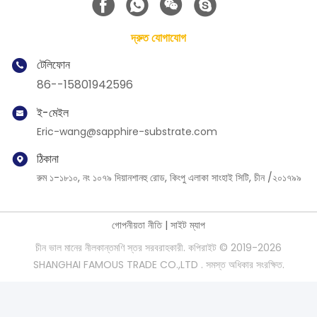
দ্রুত যোগাযোগ
টেলিফোন
86--15801942596
ই-মেইল
Eric-wang@sapphire-substrate.com
ঠিকানা
রুম ১-১৮১০, নং ১০৭৯ দিয়ানশানহু রোড, কিংপু এলাকা সাংহাই সিটি, চীন /২০১৭৯৯
গোপনীয়তা নীতি
|
সাইট ম্যাপ
চীন ভাল মানের নীলকান্তমণি স্তর সরবরাহকারী. কপিরাইট © 2019-2026
SHANGHAI FAMOUS TRADE CO.,LTD . সমস্ত অধিকার সংরক্ষিত.