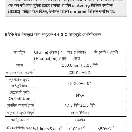
এবং কম ঘর্ষণ সহগ সুবিধা রয়েছে।
আমরা চাপহীন sintering সিলিকন কার্বাইড 
(SSIC) যান্ত্রিক অংশ বিশেষ, উপাদান আলফা sintered সিলিকন কার্বাইড হয়.
6 ইঞ্চি উচ্চ-বিশুদ্ধতা আধা-অন্তরক 4H-SiC সাবস্ট্রেট স্পেসিফিকেশন
সম্পত্তি
UfUhni) গ্রেড |P
আর (গবেষণা)
ডি (ডামি
〉
শ্রেণী
(Produeben) গ্রেড
গ্রেড
ব্যাস
150.0 mmHJ.25 মিমি
সারফেস অনকনিয়েশন
{0001} ±0.2
.
প্রাইমারি ফ্ল্যাট
#
<ll-20>±5.0
ওরিয়েন্টালিক
সেকেন্ডারি হ্যাট
N>A
OrientaUen
প্রাথমিক সমতল দৈর্ঘ্য
47.5 মিমি ±1.5 মিমি
সেকেন্ডারি ফ্ল্যাট দৈর্ঘ্য
কোনোটিই নয়
ওয়া
知
প্রান্ত
চেম্ফার
2
2
2
মাইক্রোপিপিসি ঘনত্ব
<1 knr <5 /cm
<10/সেমি
<50/সেমি