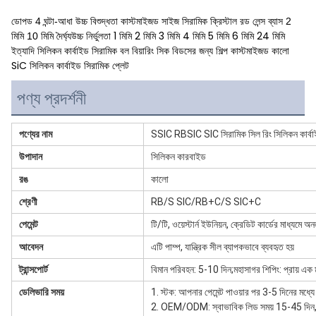
ডোপড 4 ঘন্টা-আধা উচ্চ বিশুদ্ধতা কাস্টমাইজড সাইজ সিরামিক ক্রিস্টাল রড লেন্স ব্যাস 2
উচ্চ নির্ভুলতা 1 মিমি 2 মিমি 3 মিমি 4 মিমি 5 মিমি 6 মিমি 24 মিমি
মিমি 10 মিমি দৈর্ঘ্য
ইত্যাদি সিলিকন কার্বাইড সিরামিক বল বিয়ারিং সিক বিডসের জন্য শিল্প কাস্টমাইজড কালো
SiC সিলিকন কার্বাইড সিরামিক প্লেট
পণ্য প্রদর্শনী
পণ্যের নাম
SSIC RBSIC SIC সিরামিক সিল রিং সিলিকন কার্বাইড 
উপাদান
সিলিকন কারবাইড
রঙ
কালো
শ্রেণী
RB/S SIC/RB+C/S SIC+C
পেমেন্ট
টি/টি, ওয়েস্টার্ন ইউনিয়ন, ক্রেডিট কার্ডের মাধ্যমে অন
আবেদন
এটি পাম্প, যান্ত্রিক সীল ব্যাপকভাবে ব্যবহৃত হয়
ট্রান্সপোর্ট
বিমান পরিবহন: 5-10 দিন;মহাসাগর শিপিং: প্রায় এক
ডেলিভারি সময়
1. স্টক: আপনার পেমেন্ট পাওয়ার পর 3-5 দিনের মধ্য
2. OEM/ODM: স্বাভাবিক লিড সময় 15-45 দিন, য