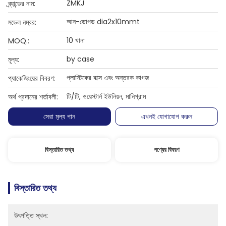
ZMKJ
ব্র্যান্ডের নাম:
আন-ডোপড dia2x10mmt
মডেল নম্বর:
10 খানা
MOQ.:
by case
মূল্য:
প্লাস্টিকের বাক্স এবং অন্তরক কাগজ
প্যাকেজিংয়ের বিবরণ:
টি/টি, ওয়েস্টার্ন ইউনিয়ন, মানিগ্রাম
অর্থ প্রদানের শর্তাবলী:
সেরা মূল্য পান
এখনই যোগাযোগ করুন
বিস্তারিত তথ্য
পণ্যের বিবরণ
বিস্তারিত তথ্য
উৎপত্তি স্থল: