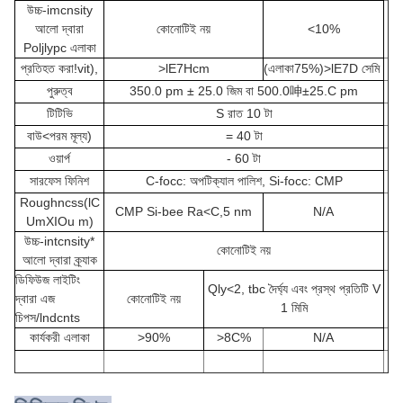
উচ্চ-imcnsity
আলো দ্বারা
কোনোটিই নয়
<
10%
Poljlypc এলাকা
প্রতিহত করা!vit),
>lE7Hcm
(এলাকা
75%)
>lE7D সেমি
পুরুত্ব
350.0 pm ± 25.0 জিম বা 500.0
呻
±
25.C pm
টিটিভি
S রাত 10 টা
বাউ<পরম মূল্য)
= 40 টা
ওয়ার্প
- 60 টা
সারফেস ফিনিশ
C-focc: অপটিক্যাল পালিশ, Si-focc: CMP
Roughncss(lC
CMP Si-bee Ra<C,5 nm
N/A
UmXIOu m)
উচ্চ-intcnsity*
কোনোটিই নয়
আলো দ্বারা ক্র্যাক
ডিফিউজ লাইটিং
Qly<2, tbc দৈর্ঘ্য এবং প্রস্থ প্রতিটি V
দ্বারা এজ
কোনোটিই নয়
1 মিমি
চিপস/lndcnts
কার্যকরী এলাকা
>90%
>8C%
N/A