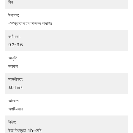
চীন
উপাদান:
পলিক্রিস্টালাইন সিলিকন কার্বাইড
কঠোরতা:
9.2-9.6
আকৃতি:
নলাকার
সহনশীলতা:
±0.1 মিমি
আবেদন:
অপটিক্যাল
টাইপ:
উচ্চ বিশুদ্ধতা 4h-সেমি