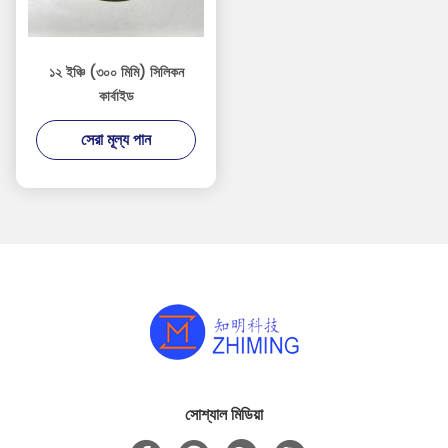
১২ ইঞ্চি (৩০০ মিমি) সিলিকন
কার্বাইড
সেরা মূল্য পান
সোশ্যাল মিডিয়া