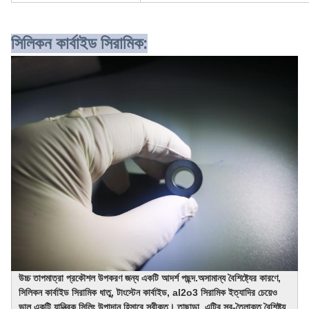
সিলিকন কার্বাইড সিরামিক:
উচ্চ তাপমাত্রা প্রকৌশল উপকরণ জন্য একটি আদর্শ পছন্দ.অসামান্য বৈশিষ্ট্যের কারণে, 
সিলিকন কার্বাইড সিরামিক ধাতু, টাংস্টেন কার্বাইড, al2o3 সিরামিক ইত্যাদির চেয়েও 
ভাল একটি যান্ত্রিক সিলিং উপাদান হিসাবে স্বীকৃত। তাছাড়া, এটির স্ব-তৈলাক্ত বৈশিষ্ট্য 