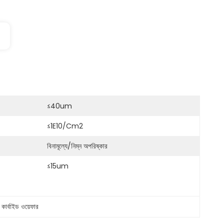
≤40um
≤1E10/cm2
বিনামূল্যে/নিম্ন অপরিষ্কার
≤15um
 কার্বাইড ওয়েফার