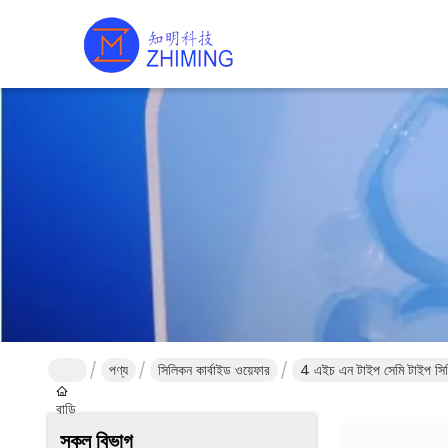
পণ্য
সিলিকন কার্বাইড ওয়েফার
4 এইচ এন টাইপ সেমি টাইপ সিসি
বাড়ি
সকল বিভাগ