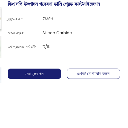
ডিএসপি উৎপাদন গবেষণা ডামি গ্রেড কাস্টমাইজেশন
ব্র্যান্ডের নাম:
ZMSH
মডেল নম্বর:
Silicon Carbide
অর্থ প্রদানের শর্তাবলী:
টি/টি
এখনই যোগাযোগ করুন
সেরা মূল্য পান