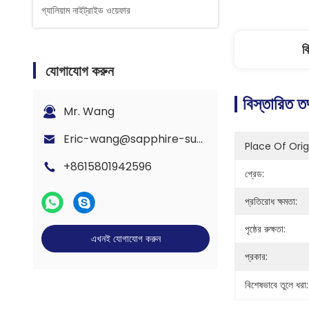
গ্যালিয়াম নাইট্রাইড ওয়েফার
ব
যোগাযোগ করুন
বিস্তারিত ত
Mr. Wang
Eric-wang@sapphire-substrate.com
Place Of Orig
+8615801942596
গ্রেড:
প্রতিরোধ ক্ষমতা:
পৃষ্ঠের রুক্ষতা:
এখনই যোগাযোগ করুন
প্রকার:
বিশেষভাবে তুলে ধরা: