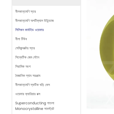
নীলকান্তমণি স্তর
নীলকান্তমণি অপটিক্যাল উইন্ডোজ
সিলিকন কার্বাইড ওয়েফার
নীলা টিউব
সেমিকন্ডাক্টর স্তর
সিন্থেটিক জেম স্টোন
সিরামিক অংশ
বৈজ্ঞানিক ল্যাব সরঞ্জাম
নীলকান্তমণি স্ফটিক ঘড়ি কেস
ওয়েফার ক্যারিয়ার বক্স
Superconducting পাতলা
Monocrystalline সাবস্ট্রট