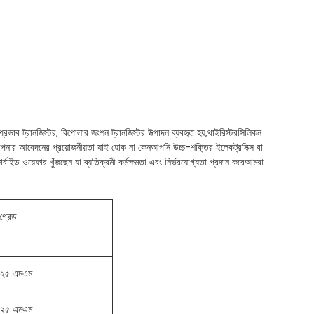
্রভাব ট্রানজিস্টর, বিপোলার জংশন ট্রানজিস্টর উত্পাদন ব্যবহৃত হয়,থাইরিস্টরসিলিকন
রে,আপনার আবেদনের প্রয়োজনীয়তা যাই হোক না কেনআপনি উচ্চ-শক্তির ইলেকট্রনিক্স বা
বাইড ওয়েফার খুঁজছেন যা ব্যতিক্রমী কর্মক্ষমতা এবং নির্ভরযোগ্যতা প্রদান করেআমরা
গ্রেড
 ২৫ এমএম
 ২৫ এমএম