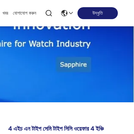
খবর
যোগাযোগ করুন
উদ্ধৃতি
4 এইচ এন টাইপ সেমি টাইপ সিসি ওয়েফার 4 ইঞ্চি