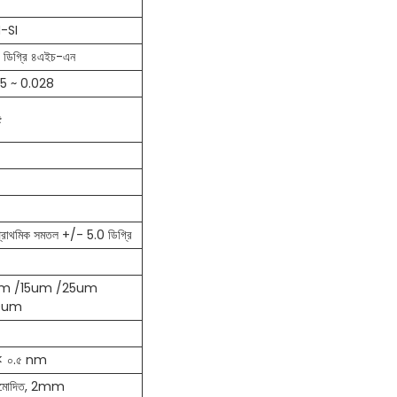
H-SI
৫ ডিগ্রি ৪এইচ-এন
15 ~ 0.028
৫
 প্রাথমিক সমতল +/- 5.0 ডিগ্রি
um /15um /25um
0um
< ০.৫ nm
নুমোদিত, 2mm