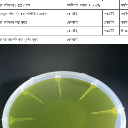
ারা পরিদর্শন Hex প্লেট
সমষ্টিগত এলাকা ≤০.০৫%
সমষ্
াধ্যমে পরিদর্শন করা পলিটাইপ এলাকা
কোনটিই
কোনটিই
সমষ্
 পরিদর্শন করা স্ক্র্যাচ
কোনটিই
কোনটিই
সমষ্ট
কোনটিই
কোনটিই
5 অনু
ারা পরিদর্শন করা পৃষ্ঠের দূষণ
কোনটিই