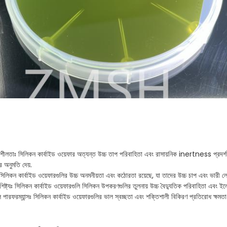
তিশীলতাঃ সিলিকন কার্বাইড ওয়েফার অত্যন্ত উচ্চ তাপ পরিবাহিতা এবং রাসায়নিক inertness প্রদর্শন
র অনুমতি দেয়.
িঃ সিলিকন কার্বাইড ওয়েফারগুলির উচ্চ অনমনীয়তা এবং কঠোরতা রয়েছে, যা তাদের উচ্চ চাপ এবং ভারী
শিষ্ট্যঃ সিলিকন কার্বাইড ওয়েফারগুলি সিলিকন উপকরণগুলির তুলনায় উচ্চ বৈদ্যুতিক পরিবাহিতা এবং ইলে
পারফরম্যান্সঃ সিলিকন কার্বাইড ওয়েফারগুলির ভাল স্বচ্ছতা এবং শক্তিশালী বিকিরণ প্রতিরোধ ক্ষমতা