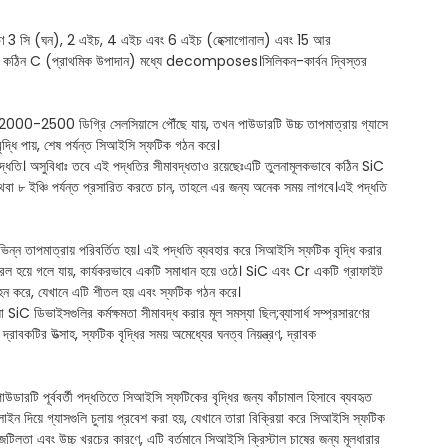
সাধারণ 3 সি (ঘন), 2 এইচ, 4 এইচ এবং 6 এইচ (হেক্সাগোনাল) এবং 15 আর
 কঠিন C (প্রাথমিক উপাদান) মধ্যে decomposes।সিলিকন-কার্বন দ্বিস্তর
া 2000-2500 ডিগ্রি সেলসিয়াসে পৌঁছে যায়, তখন পাউডারটি উচ্চ তাপমাত্রায় গ্যাসে
বৃদ্ধি পায়, শেষ পর্যন্ত সিআইসি স্ফটিক গঠন করে।
পদ্ধতি। অসুবিধাঃ তবে এই পদ্ধতির সীমাবদ্ধতাও রয়েছেঃএটি তুলনামূলকভাবে কঠিন SiC
অথবা ৮ ইঞ্চি পর্যন্ত প্রসারিত করতে চান, তাহলে এর জন্য অনেক সময় লাগবে।এই পদ্ধতি
ভিন্ন তাপমাত্রায় পরিবর্তিত হয়। এই পদ্ধতি ব্যবহার করে সিআইসি স্ফটিক বৃদ্ধি করার
 তরল হয়ে গলে যায়, কার্যকরভাবে একটি সমাধান হয়ে ওঠে। SiC এবং Cr একটি গ্রাফাইট
বহন করে, যেখানে এটি শীতল হয় এবং স্ফটিক গঠন করে।
iC ডিভাইসগুলির কর্মক্ষমতা সীমাবদ্ধ করার মূল সমস্যা ছিল;ব্যাসার্ধ সম্প্রসারণের
রাবকটির উত্সাহ, স্ফটিক বৃদ্ধির সময় অমেধ্যের ঘনত্ব নিয়ন্ত্রণ, দ্রাবক
উডারটি পূর্ববর্তী পদ্ধতিতে সিআইসি স্ফটিকের বৃদ্ধির জন্য কাঁচামাল হিসাবে ব্যবহৃত
 দিয়ে গ্যাসগুলি চুলায় প্রবেশ করা হয়, যেখানে তারা বিক্রিয়া করে সিআইসি স্ফটিক
 জটিলতা এবং উচ্চ খরচের কারণে, এটি বর্তমানে সিআইসি ক্রিস্টাল চাষের জন্য মূলধারার