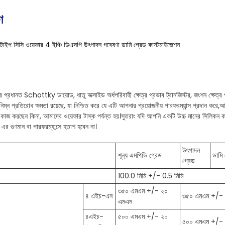
ণ
াইপ সিসি ওয়েফার 4 ইঞ্চি ডিএসপি উৎপাদন গবেষণা ডামি গ্রেড কাস্টমাইজেশন
র প্রধানত Schottky ডায়োড, ধাতু অক্সাইড অর্ধপরিবাহী ক্ষেত্র প্রভাব ট্রানজিস্টর, জংশন ক্ষেত্র প
/নিম্ন প্রতিরোধ ক্ষমতা রয়েছে, যা নিশ্চিত করে যে এটি আপনার প্রয়োজনীয় পারফরম্যান্স প্রদান ক
 কাজ করছেন কিনা, আমাদের ওয়েফার টাস্ক পর্যন্ত হয়।সুতরাং যদি আপনি একটি উচ্চ মানের সিলিকন কার্
নি এর গুণমান বা পারফরম্যান্সে হতাশ হবেন না।
উৎপাদন
শূন্য এমপিডি গ্রেড
ডামি 
গ্রেড
100.0 মিমি +/- 0.5 মিমি
৩৫০ এমএম +/- ২০
৪ এইচ-এন
৩৫০ এমএম +/-
এমএম
৪এইচ-
৫০০ এমএম +/- ২০
৫০০ এমএম +/-