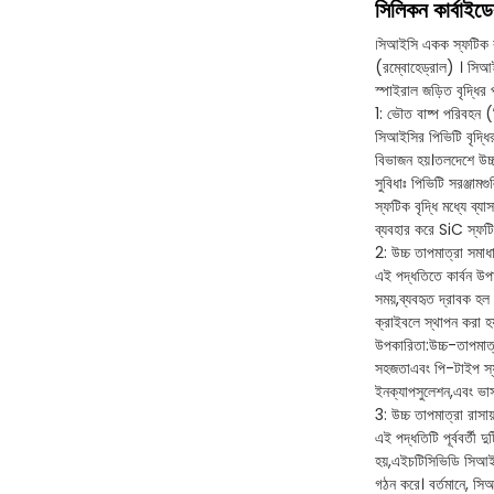
সিলিকন কার্বাইডে
সিআইসি একক স্ফটিক বৃ
(রম্বোহেড্রাল) । সি
স্পাইরাল জড়িত বৃদ্ধির প
1: ভৌত বাষ্প পরিবহন (
সিআইসির পিভিটি বৃদ্ধি
বিভাজন হয়।তলদেশে উচ্চ
সুবিধাঃ পিভিটি সরঞ্জা
স্ফটিক বৃদ্ধি মধ্যে ব
ব্যবহার করে SiC স্ফটিক
2: উচ্চ তাপমাত্রা সমাধ
এই পদ্ধতিতে কার্বন উপা
সময়,ব্যবহৃত দ্রাবক হ
ক্রাইবলে স্থাপন করা হ
উপকারিতা:
উচ্চ-তাপমাত্
সহজতাএবং পি-টাইপ স্ফট
ইনক্যাপসুলেশন,এবং ভা
3: উচ্চ তাপমাত্রা রাস
এই পদ্ধতিটি পূর্ববর্তী
হয়,এইচটিসিভিডি সিআইসি
গঠন করে। বর্তমানে, সিআ