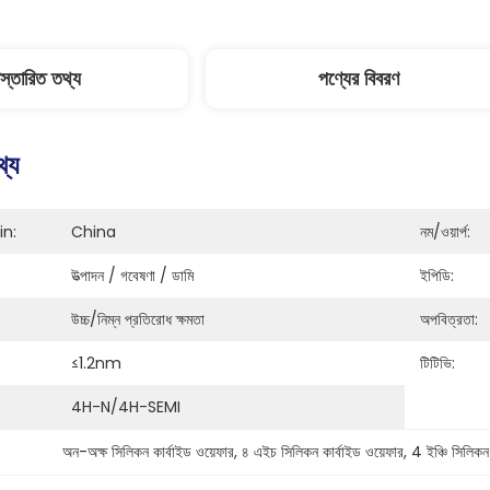
িস্তারিত তথ্য
পণ্যের বিবরণ
থ্য
in:
China
নম/ওয়ার্প:
উত্পাদন / গবেষণা / ডামি
ইপিডি:
উচ্চ/নিম্ন প্রতিরোধ ক্ষমতা
অপবিত্রতা:
≤1.2nm
টিটিভি:
4H-N/4H-SEMI
অন-অক্ষ সিলিকন কার্বাইড ওয়েফার
, 
৪ এইচ সিলিকন কার্বাইড ওয়েফার
, 
4 ইঞ্চি সিলিকন