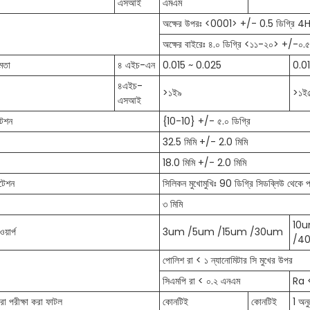
এসআই
এমএম
অক্ষের উপরঃ <0001> +/- 0.5 ডিগ্রি 4
অক্ষের বাইরেঃ ৪.০ ডিগ্রি <১১-২০> +/-০.
ষমতা
৪ এইচ-এন
0.015 ~ 0.025
0.0
৪এইচ-
>১ই৯
>১ই
এসআই
্টেশন
{10-10} +/- ৫.০ ডিগ্রি
32.5 মিমি +/- 2.0 মিমি
18.0 মিমি +/- 2.0 মিমি
ন্টেশন
সিলিকন মুখোমুখিঃ 90 ডিগ্রি সিডব্লিউ থেকে
৩ মিমি
10
়ার্প
3um /5um /15um /30um
/4
পোলিশ রা < ১ ন্যানোমিটার সি মুখের উপর
সিএমপি রা < ০.২ এনএম
Ra 
রা পরীক্ষা করা ফাটল
কোনটিই
কোনটিই
1 অ