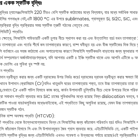
র একক স্ফটিক বৃদ্ধিঃ
দ্ধির চ্যালেঞ্জঃসিআইসি 220 টিরও বেশি স্ফটিক কাঠামোর মধ্যে বিদ্যমান, যার মধ্যে সর্বাধিক 
আইসির গলনাঙ্ক নেই,এটি 1800 °C এর উপরে sublimates, গ্যাসযুক্ত Si, Si2C, SiC, এবং
্রক্রিয়া বৃদ্ধি প্রক্রিয়ার সময় স্ফটিক ত্রুটি গঠনের নেতৃত্ব দেয়.
পিভিটি) পদ্ধতিঃ
র ক্ষেত্রে, সিআইসি পাউডারটি একটি চুলার নীচে স্থাপন করা হয় এবং উত্তাপিত হয়। যখন তাপমাত্র
 তাপমাত্রা এবং গর্তের শীর্ষে কম তাপমাত্রার কারণে, বাষ্প ঘনীভূত হয় এবং বীজ স্ফটিকের দিক দিয়ে 
মগুলি বর্তমানে এর সহজ কাঠামো এবং অপারেশনের কারণে সিআইসি স্ফটিকগুলি বাড়ানোর জন্য মূলধারার 
্যাসার্ধ সম্প্রসারণ অর্জনউদাহরণস্বরূপ, যদি আপনার একটি ৪ ইঞ্চি স্ফটিক থাকে এবং আপনি এটিকে ৬ 
 ডোপিং এর সুবিধা খুব স্পষ্ট নয়.
ান পদ্ধতিঃ
দান দ্রবীভূত করার জন্য একটি দ্রাবকের উপর নির্ভর করে। দ্রাবকের দ্রাবক দ্রবীভূত করার ক্ষমতা বি
ল ধাতব উপাদান ক্রোমিয়াম (Cr)যদিও ধাতুগুলি ঘরের তাপমাত্রায় শক্ত, তবে উচ্চ তাপমাত্রায় তারা
য়,যেখানে Cr একটি শাটল হিসাবে কাজ করে, কার্বন উপাদানটি চুল্লিটির নীচে থেকে উপরের দিকে পরি
রা সমাধান পদ্ধতি ব্যবহার করে SiC চাষের সুবিধাগুলির মধ্যে রয়েছে নিম্ন dislocation ঘনত্ব, যা S
িক পাওয়া যায়।
অসুবিধার মধ্যেঃ
যাইহোক, এই পদ্ধতিতে কিছু অসুবিধা রয়েছে, যেমন উচ্চ তাপমাত্রায় দ্
সমান স্ফটিক গঠন.
ায়নিক বাষ্প অবক্ষয় পদ্ধতি (HTCVD):
 দুটি পদ্ধতির থেকে উল্লেখযোগ্যভাবে ভিন্ন যে সিআইসির জন্য কাঁচামাল পরিবর্তন হয়। যদিও সিআইসি পা
 কাঁচামাল হিসাবে সি এবং সি উপাদানযুক্ত জৈব গ্যাস ব্যবহার করে. এইচটিসিভিডি তে, একটি পাইপলাইন
ইসি স্ফটিক বৃদ্ধির জন্য এইচটিসিভিডি এখনও গবেষণা ও উন্নয়নের পর্যায়ে রয়েছে।এই প্রক্রিয়াটির