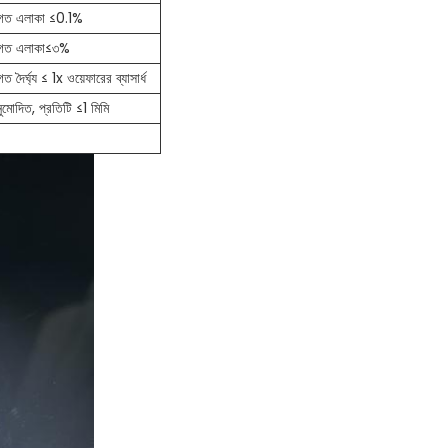
টিগত এলাকা ≤0.1%
টিগত এলাকা≤৩%
িগত দৈর্ঘ্য ≤ 1x ওয়েফারের ব্যাসার্ধ
মোদিত, প্রতিটি ≤1 মিমি