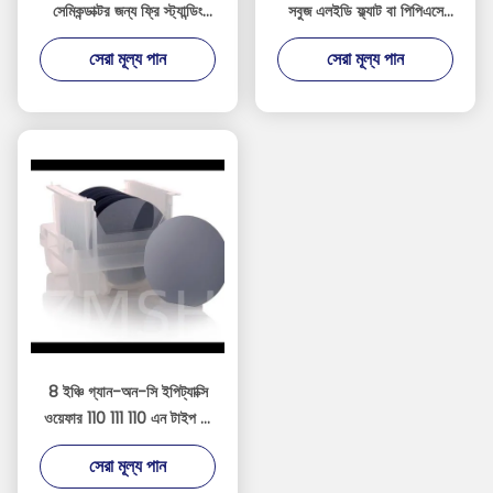
সেমিকন্ডাক্টর জন্য ফ্রি স্ট্যান্ডিং
সবুজ এলইডি ফ্ল্যাট বা পিপিএসে
GaN ওয়েফার
বেড়েছে সাফায়ার এমওসিভিডি
সেরা মূল্য পান
সেরা মূল্য পান
ডিএসপি এসএসপি
8 ইঞ্চি গ্যান-অন-সি ইপিট্যাক্সি
ওয়েফার 110 111 110 এন টাইপ পি
টাইপ কাস্টমাইজেশন সেমিকন্ডাক্টর
সেরা মূল্য পান
আরএফ এলইডি