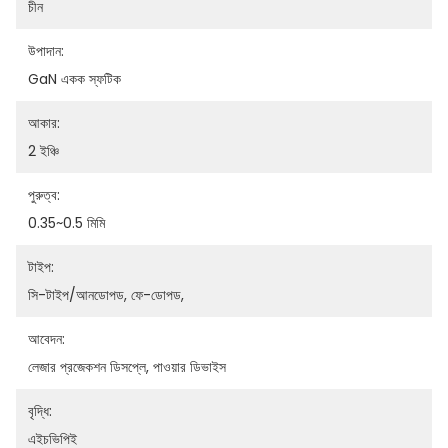
চীন
উপাদান:
GaN একক স্ফটিক
আকার:
2 ইঞ্চি
পুরুত্ব:
0.35~0.5 মিমি
টাইপ:
সি-টাইপ/আনডোপড, ফে-ডোপড,
আবেদন:
লেজার প্রজেকশন ডিসপ্লে, পাওয়ার ডিভাইস
বৃদ্ধি:
এইচভিপিই