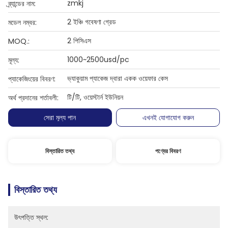
zmkj
ব্র্যান্ডের নাম:
2 ইঞ্চি গবেষণা গ্রেড
মডেল নম্বর:
2 পিসিএস
MOQ.:
1000~2500usd/pc
মূল্য:
ভ্যাকুয়াম প্যাকেজ দ্বারা একক ওয়েফার কেস
প্যাকেজিংয়ের বিবরণ:
টি/টি, ওয়েস্টার্ন ইউনিয়ন
অর্থ প্রদানের শর্তাবলী:
সেরা মূল্য পান
এখনই যোগাযোগ করুন
বিস্তারিত তথ্য
পণ্যের বিবরণ
বিস্তারিত তথ্য
উৎপত্তি স্থল: