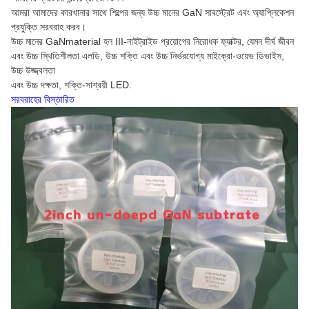
আমরা আমাদের কারখানার সাথে শিল্পের জন্য উচ্চ মানের GaN সাবস্ট্রেট এবং অ্যাপ্লিকেশন
প্রযুক্তি সরবরাহ করব।
উচ্চ মানের GaNmaterial হল III-নাইট্রাইড প্রয়োগের নিরোধক ফ্যাক্টর, যেমন দীর্ঘ জীবন
এবং উচ্চ স্থিতিশীলতা এলডি, উচ্চ শক্তি এবং উচ্চ নির্ভরযোগ্য মাইক্রো-ওয়েভ ডিভাইস,
উচ্চ উজ্জ্বলতা
এবং উচ্চ দক্ষতা, শক্তি-সাশ্রয়ী LED.
সরবরাহের বিস্তারিত