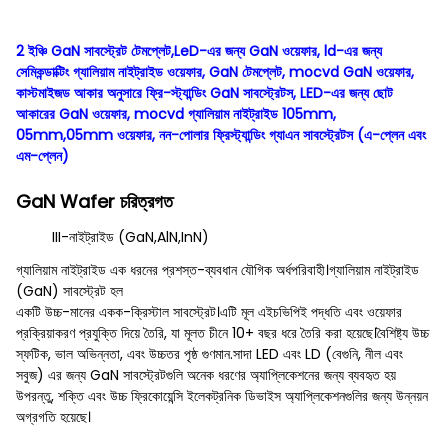
2 ইঞ্চি GaN সাবস্ট্রেট টেমপ্লেট,LeD-এর জন্য GaN ওয়েফার, ld-এর জন্য
সেমিকন্ডাক্টিং গ্যালিয়াম নাইট্রাইড ওয়েফার, GaN টেমপ্লেট, mocvd GaN ওয়েফার,
কাস্টমাইজড আকার অনুসারে ফ্রি-স্ট্যান্ডিং GaN সাবস্ট্রেটস, LED-এর জন্য ছোট
আকারের GaN ওয়েফার, mocvd গ্যালিয়াম নাইট্রাইড 105mm,
05mm,05mm ওয়েফার, নন-পোলার ফ্রিস্ট্যান্ডিং গ্যাএন সাবস্ট্রেটস (এ-প্লেন এবং
এম-প্লেন)
GaN Wafer চরিত্রগত
III-নাইট্রাইড (GaN,AlN,InN)
গ্যালিয়াম নাইট্রাইড এক ধরনের প্রশস্ত-ব্যবধান যৌগিক অর্ধপরিবাহী।গ্যালিয়াম নাইট্রাইড
(GaN) সাবস্ট্রেট হল
একটি উচ্চ-মানের একক-ক্রিস্টাল সাবস্ট্রেট।এটি মূল এইচভিপিই পদ্ধতি এবং ওয়েফার
প্রক্রিয়াকরণ প্রযুক্তি দিয়ে তৈরি, যা মূলত চীনে 10+ বছর ধরে তৈরি করা হয়েছে।বৈশিষ্ট্য উচ্চ
স্ফটিক, ভাল অভিন্নতা, এবং উচ্চতর পৃষ্ঠ গুণমান.সাদা LED এবং LD (বেগুনি, নীল এবং
সবুজ) এর জন্য GaN সাবস্ট্রেটগুলি অনেক ধরণের অ্যাপ্লিকেশনের জন্য ব্যবহৃত হয়
উপরন্তু, শক্তি এবং উচ্চ ফ্রিকোয়েন্সি ইলেকট্রনিক ডিভাইস অ্যাপ্লিকেশনগুলির জন্য উন্নয়ন
অগ্রগতি হয়েছে।