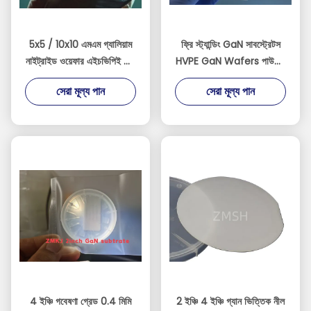
5x5 / 10x10 এমএম গ্যালিয়াম
ফ্রি স্ট্যান্ডিং GaN সাবস্ট্রেটস
নাইট্রাইড ওয়েফার এইচভিপিই ফ্রি
HVPE GaN Wafers পাউডার
স্ট্যান্ডিং চিপ টেম্পলেট শিল্পকৌশল
ডিভাইস GaN-On-
সেরা মূল্য পান
সেরা মূল্য পান
Sapphire GaN-On-SiC
4 ইঞ্চি গবেষণা গ্রেড 0.4 মিমি
2 ইঞ্চি 4 ইঞ্চি গ্যান ভিত্তিক নীল