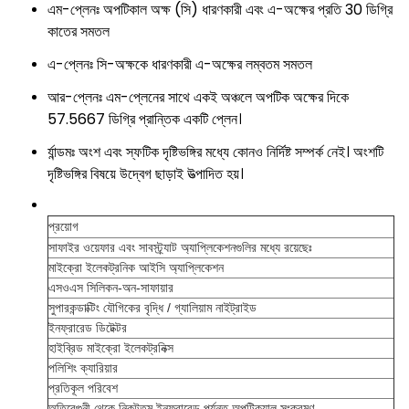
এম-প্লেনঃ অপটিকাল অক্ষ (সি) ধারণকারী এবং এ-অক্ষের প্রতি 30 ডিগ্রি
কাতের সমতল
এ-প্লেনঃ সি-অক্ষকে ধারণকারী এ-অক্ষের লম্বতম সমতল
আর-প্লেনঃ এম-প্লেনের সাথে একই অঞ্চলে অপটিক অক্ষের দিকে
57.5667 ডিগ্রি প্রান্তিক একটি প্লেন।
র্যান্ডমঃ অংশ এবং স্ফটিক দৃষ্টিভঙ্গির মধ্যে কোনও নির্দিষ্ট সম্পর্ক নেই। অংশটি
দৃষ্টিভঙ্গির বিষয়ে উদ্বেগ ছাড়াই উত্পাদিত হয়।
প্রয়োগ
সাফাইর ওয়েফার এবং সাবস্ট্র্যাট অ্যাপ্লিকেশনগুলির মধ্যে রয়েছেঃ
মাইক্রো ইলেকট্রনিক আইসি অ্যাপ্লিকেশন
এসওএস সিলিকন-অন-সাফায়ার
সুপারকন্ডাক্টিং যৌগিকের বৃদ্ধি / গ্যালিয়াম নাইট্রাইড
ইনফ্রারেড ডিটেক্টর
হাইব্রিড মাইক্রো ইলেকট্রনিক্স
পলিশিং ক্যারিয়ার
প্রতিকূল পরিবেশ
অতিবেগুনী থেকে নিকটতম ইনফ্রারেড পর্যন্ত অপটিক্যাল সংক্রমণ