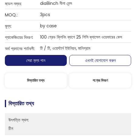
dia8inch নীলা লেন্স
মডেল নম্বর:
3pcs
MOQ.:
by case
মূল্য:
100 গ্রেড ক্লিনিং ব্যাগে 25 পিসি ক্যাসেল ওয়েফারের কেস
প্যাকেজিংয়ের বিবরণ:
টি / টি, ওয়েস্টার্ন ইউনিয়ন, মানিগ্রাম
অর্থ প্রদানের শর্তাবলী:
সেরা মূল্য পান
এখনই যোগাযোগ করুন
বিস্তারিত তথ্য
পণ্যের বিবরণ
বিস্তারিত তথ্য
উৎপত্তি স্থল:
চীন