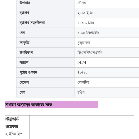
উপাদান
রৌপ্য
ব্যাসার্ধ
২-১০ ইঞ্চি
ব্যাসার্ধ সহনশীলতা
+-০.১ মিমি
বেধ
১-১০ মিলিমিটার
আকৃতি
বৃত্তাকার
উপরিভাগ
ডিএসপি/এসএসপি
সমতল
>L/4
পৃষ্ঠের গুণমান
৪০/২০
বেভেল
কোনটিই
লেপ
রঙিন
সাধারণ অন্যান্য আকারের স্টক
স্ট্যান্ডার্ড
ওয়েফার
২ ইঞ্চি সি-