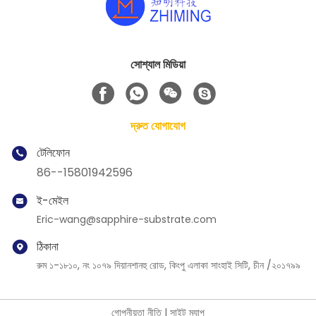
সোশ্যাল মিডিয়া
দ্রুত যোগাযোগ
টেলিফোন
86--15801942596
ই-মেইল
Eric-wang@sapphire-substrate.com
ঠিকানা
রুম ১-১৮১০, নং ১০৭৯ দিয়ানশানহু রোড, কিংপু এলাকা সাংহাই সিটি, চীন /২০১৭৯৯
গোপনীয়তা নীতি
|
সাইট ম্যাপ