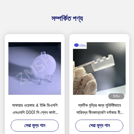
সম্পর্কিত পণ্য
ভিডিও
সাফায়ার ওয়েফার 4 ইঞ্চি ডিএসপি
স্ফটিক বৃদ্ধির জন্য সুনির্দিষ্টভাবে
এসএসপি 0001 সি প্লেন কাস্টম
সারিবদ্ধ নীলকান্তমণি বর্গাকার বীজ
অক্ষ একক ক্রিস্টাল Al2O3
স্ফটিক
সেরা মূল্য পান
সেরা মূল্য পান
গ্রহণ