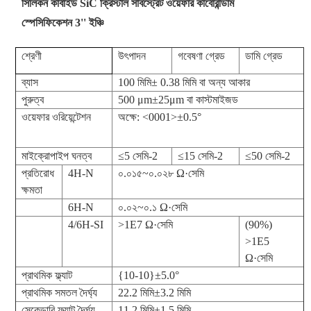
সিলিকন কার্বাইড SiC ক্রিস্টাল সাবস্ট্রেট ওয়েফার কার্বোরান্ডাম
স্পেসিফিকেশন 3'' ইঞ্চি
শ্রেণী
উৎপাদন
গবেষণা গ্রেড
ডামি গ্রেড
ব্যাস
100 মিমি± 0.38 মিমি বা অন্য আকার
পুরুত্ব
500 μm±25μm বা কাস্টমাইজড
ওয়েফার ওরিয়েন্টেশন
অক্ষে: <0001>±0.5°
মাইক্রোপাইপ ঘনত্ব
≤5 সেমি-2
≤15 সেমি-2
≤50 সেমি-2
প্রতিরোধ
4H-N
০.০১৫~০.০২৮ Ω·সেমি
ক্ষমতা
6H-N
০.০২~০.১ Ω·সেমি
4/6H-SI
>1E7 Ω·সেমি
(90%)
>1E5
Ω·সেমি
প্রাথমিক ফ্ল্যাট
{10-10}±5.0°
প্রাথমিক সমতল দৈর্ঘ্য
22.2 মিমি±3.2 মিমি
সেকেন্ডারি ফ্ল্যাট দৈর্ঘ্য
11.2 মিমি±1.5 মিমি