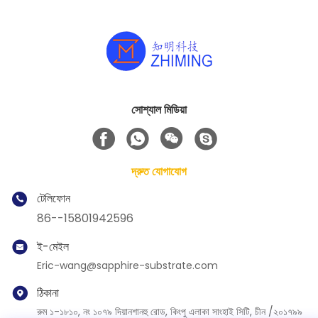
সোশ্যাল মিডিয়া
দ্রুত যোগাযোগ
টেলিফোন
86--15801942596
ই-মেইল
Eric-wang@sapphire-substrate.com
ঠিকানা
রুম ১-১৮১০, নং ১০৭৯ দিয়ানশানহু রোড, কিংপু এলাকা সাংহাই সিটি, চীন /২০১৭৯৯