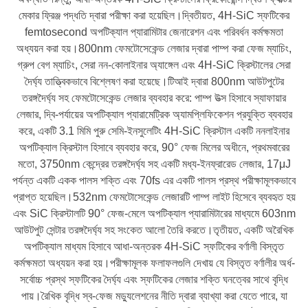
মেকার ফ্রিঞ্জ পদ্ধতি দ্বারা পরীক্ষা করা হয়েছিল।দ্বিতীয়ত, 4H-SiC স্ফটিকের
femtosecond অপটিক্যাল প্যারামিটার জেনারেশন এবং পরিবর্ধন কর্মক্ষমতা
অধ্যয়ন করা হয়।800nm ​​ফেমটোসেকেন্ড লেজার দ্বারা পাম্প করা ফেজ ম্যাচিং,
গ্রুপ বেগ ম্যাচিং, সেরা নন-কোলাইনার অ্যাঙ্গেল এবং 4H-SiC ক্রিস্টালের সেরা
দৈর্ঘ্য তাত্ত্বিকভাবে বিশ্লেষণ করা হয়েছে।টিআই দ্বারা 800nm ​​আউটপুটের
তরঙ্গদৈর্ঘ্য সহ ফেমটোসেকেন্ড লেজার ব্যবহার করে: পাম্প উত্স হিসাবে স্যাফায়ার
লেজার, দ্বি-পর্যায়ের অপটিক্যাল প্যারামেট্রিক অ্যামপ্লিফিকেশন প্রযুক্তি ব্যবহার
করে, একটি 3.1 মিমি পুরু সেমি-ইনসুলেটিং 4H-SiC ক্রিস্টাল একটি ননলাইনার
অপটিক্যাল ক্রিস্টাল হিসাবে ব্যবহার করে, 90° ফেজ মিলের অধীনে, প্রথমবারের
মতো, 3750nm কেন্দ্রের তরঙ্গদৈর্ঘ্য সহ একটি মধ্য-ইনফ্রারেড লেজার, 17μJ
পর্যন্ত একটি একক পালস শক্তি এবং 70fs এর একটি পালস প্রস্থ পরীক্ষামূলকভাবে
প্রাপ্ত হয়েছিল।532nm ফেমটোসেকেন্ড লেজারটি পাম্প লাইট হিসেবে ব্যবহৃত হয়
এবং SiC ক্রিস্টালটি 90° ফেজ-মেলে অপটিক্যাল প্যারামিটারের মাধ্যমে 603nm
আউটপুট সেন্টার তরঙ্গদৈর্ঘ্য সহ সংকেত আলো তৈরি করতে।তৃতীয়ত, একটি অরৈখিক
অপটিক্যাল মাধ্যম হিসাবে আধা-অন্তরক 4H-SiC স্ফটিকের বর্ণালী বিস্তৃত
কর্মক্ষমতা অধ্যয়ন করা হয়।পরীক্ষামূলক ফলাফলগুলি দেখায় যে বিস্তৃত বর্ণালীর অর্ধ-
সর্বোচ্চ প্রস্থ স্ফটিকের দৈর্ঘ্য এবং স্ফটিকের লেজার শক্তি ঘনত্বের সাথে বৃদ্ধি
পায়।রৈখিক বৃদ্ধি স্ব-ফেজ মড্যুলেশনের নীতি দ্বারা ব্যাখ্যা করা যেতে পারে, যা