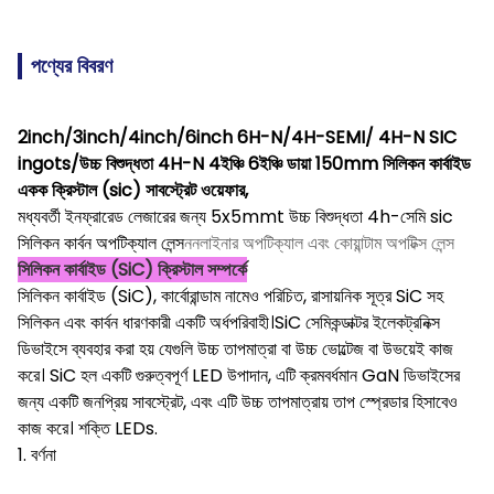
পণ্যের বিবরণ
2inch/3inch/4inch/6inch 6H-N/4H-SEMI/ 4H-N SIC
ingots/উচ্চ বিশুদ্ধতা 4H-N 4ইঞ্চি 6ইঞ্চি ডায়া 150mm সিলিকন কার্বাইড
একক ক্রিস্টাল (sic) সাবস্ট্রেট ওয়েফার,
মধ্যবর্তী ইনফ্রারেড লেজারের জন্য 5x5mmt উচ্চ বিশুদ্ধতা 4h-সেমি sic
সিলিকন কার্বন অপটিক্যাল লেন্স
ননলাইনার অপটিক্যাল এবং কোয়ান্টাম অপটিক্স লেন্স
সিলিকন কার্বাইড (SiC) ক্রিস্টাল সম্পর্কে
সিলিকন কার্বাইড (SiC), কার্বোরান্ডাম নামেও পরিচিত, রাসায়নিক সূত্র SiC সহ
সিলিকন এবং কার্বন ধারণকারী একটি অর্ধপরিবাহী।SiC সেমিকন্ডাক্টর ইলেকট্রনিক্স
ডিভাইসে ব্যবহার করা হয় যেগুলি উচ্চ তাপমাত্রা বা উচ্চ ভোল্টেজ বা উভয়েই কাজ
করে। SiC হল একটি গুরুত্বপূর্ণ LED উপাদান, এটি ক্রমবর্ধমান GaN ডিভাইসের
জন্য একটি জনপ্রিয় সাবস্ট্রেট, এবং এটি উচ্চ তাপমাত্রায় তাপ স্প্রেডার হিসাবেও
কাজ করে। শক্তি LEDs.
1. বর্ণনা