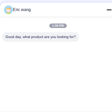
Eric wang
গোপনীয়তা নীতি
|
সাইট ম্যাপ
চীন ভাল মানের নীলকান্তমণি স্তর সরবরাহকারী. কপিরাইট © 2019-2026
1:09 PM
SHANGHAI FAMOUS TRADE CO.,LTD . সমস্ত অধিকার সংরক্ষিত.
Good day, what product are you looking for?