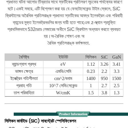
প্রধানত ঘটনা আলোর তীব্রতার সাথে স্ফটিকের প্রতিসরণ সূচকের পার্থক্যের কারণে
ঘটে।একই সময়ে, এটি বিশ্লেষণ করা হয় যে ফেমটোসেকেন্ড টাইম স্কেলে, SiC
ক্রিস্টালের অরৈখিক প্রতিসরাঙ্ক প্রধানত স্ফটিকের আবদ্ধ ইলেকট্রন এবং পরিবাহী
ব্যান্ডের মুক্ত ইলেকট্রনগুলির জন্য দায়ী হতে পারে;এবং z-স্ক্যান প্রযুক্তি
প্রাথমিকভাবে 532nm লেজারের অধীনে SiC ক্রিস্টাল অধ্যয়ন করতে ব্যবহৃত
হয়।অ-রৈখিক শোষণ এবং অ
রৈখিক প্রতিসরাঙ্ক কর্মক্ষমতা.
বৈশিষ্ট্য
ইউনিট
সিলিকন
SiC
GaN
ব্যান্ডগ্যাপ প্রস্থ
eV
1.12
3.26
3.41
ভাঙ্গন ক্ষেত্র
এমভি/সেমি
0.23
2.2
3.3
ইলেক্ট্রন গতিশীলতা
cm^2/বনাম
1400
950
1500
প্রবাহ গতি
10^7 সেমি/সেকেন্ড
1
2.7
2.5
তাপ পরিবাহিতা
W/cmK
1.5
3.8
1.3
সিলিকন কার্বাইড (SiC) সাবস্ট্রেট স্পেসিফিকেশন