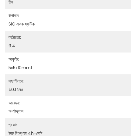
চীন
উপাদান:
SiC একক স্ফটিক
কঠোরতা:
9.4
আকৃতি:
5x5x10mmt
সহনশীলতা:
±0.1 মিমি
আবেদন:
অপটিক্যাল
প্রকার:
উচ্চ বিশুদ্ধতা 4h-সেমি