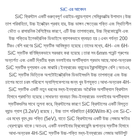
SiC এর আবেদন
SiC ক্রিস্টাল একটি গুরুত্বপূর্ণ ওয়াইড-ব্যান্ডগ্যাপ সেমিকন্ডাক্টর উপাদান।উচ্চ
তাপ পরিবাহিতা, উচ্চ ইলেক্ট্রন প্রবাহ হার, উচ্চ ভাঙ্গন ক্ষেত্রের শক্তি এবং স্থিতিশীল
ভৌত ও রাসায়নিক বৈশিষ্ট্যের কারণে, এটি উচ্চ তাপমাত্রায়, উচ্চ ফ্রিকোয়েন্সি এবং
উচ্চ শক্তির ইলেকট্রনিক ডিভাইসে ব্যাপকভাবে ব্যবহৃত হয়।এখন পর্যন্ত 200
টিরও বেশি ধরণের SiC স্ফটিক আবিষ্কৃত হয়েছে।তাদের মধ্যে, 4H- এবং 6H-
SiC স্ফটিক বাণিজ্যিকভাবে সরবরাহ করা হয়েছে।তারা সব 6mm পয়েন্ট গ্রুপের
অন্তর্গত এবং একটি দ্বিতীয় ক্রম ননলাইনার অপটিক্যাল প্রভাব আছে.আধা-অন্তরক
SiC স্ফটিক দৃশ্যমান এবং মাঝারি।ইনফ্রারেড ব্যান্ডের ট্রান্সমিট্যান্স বেশি।অতএব,
SiC স্ফটিক ভিত্তিক অপটোইলেক্ট্রনিক ডিভাইসগুলি উচ্চ তাপমাত্রা এবং উচ্চ
চাপের মতো চরম পরিবেশে অ্যাপ্লিকেশনের জন্য খুব উপযুক্ত।আধা-অন্তরক 4H-
SiC স্ফটিক একটি নতুন ধরনের মধ্য-ইনফ্রারেড অরৈখিক অপটিক্যাল ক্রিস্টাল
হিসাবে প্রমাণিত হয়েছে।সাধারণত ব্যবহৃত মিড-ইনফ্রারেড ননলাইনার অপটিক্যাল
স্ফটিকগুলির সাথে তুলনা করে, ক্রিস্টালের কারণে SiC ক্রিস্টালের একটি বিস্তৃত
ব্যান্ড গ্যাপ (3.2eV) রয়েছে।, উচ্চ তাপ পরিবাহিতা (490W/m·K) এবং Si-C-
এর মধ্যে বৃহৎ বন্ড শক্তি (5eV), যাতে SiC ক্রিস্টালের একটি উচ্চ লেজার ক্ষতির
থ্রেশহোল্ড থাকে।অতএব, একটি ননলাইনার ফ্রিকোয়েন্সি রূপান্তর স্ফটিক হিসাবে
আধা-অন্তরক 4H-SiC স্ফটিক উচ্চ-শক্তি মধ্য-ইনফ্রারেড লেজার আউটপুট