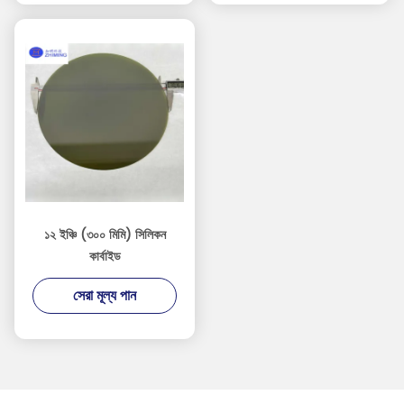
১২ ইঞ্চি (৩০০ মিমি) সিলিকন
কার্বাইড
সেরা মূল্য পান