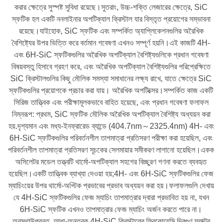
করার ক্ষেত্রে সুস্পষ্ট সুবিধা রয়েছে।সুতরাং, উচ্চ-শক্তি লেজারের ক্ষেত্রে, SiC
স্ফটিক হল একটি ননলাইনার অপটিক্যাল ক্রিস্টাল যার বিস্তৃত প্রয়োগের সম্ভাবনা
রয়েছে।যাইহোক, SiC স্ফটিক এবং সম্পর্কিত অ্যাপ্লিকেশনগুলির অরৈখিক
বৈশিষ্ট্যের উপর ভিত্তি করে বর্তমান গবেষণা এখনও সম্পূর্ণ হয়নি।এই কাজটি 4H-
এবং 6H-SiC স্ফটিকগুলির অরৈখিক অপটিক্যাল বৈশিষ্ট্যগুলিকে প্রধান গবেষণা
বিষয়বস্তু হিসাবে গ্রহণ করে, এবং অরৈখিক অপটিক্যাল বৈশিষ্ট্যগুলির পরিপ্রেক্ষিতে
SiC ক্রিস্টালগুলির কিছু মৌলিক সমস্যা সমাধানের লক্ষ্য রাখে, যাতে ক্ষেত্রে SiC
স্ফটিকগুলির প্রয়োগকে প্রচার করা যায়। অরৈখিক অপটিক্সের।সম্পর্কিত কাজ একটি
সিরিজ তাত্ত্বিক এবং পরীক্ষামূলকভাবে বাহিত হয়েছে, এবং প্রধান গবেষণা ফলাফল
নিম্নরূপ: প্রথম, SiC স্ফটিক মৌলিক অরৈখিক অপটিক্যাল বৈশিষ্ট্য অধ্যয়ন করা
হয়.দৃশ্যমান এবং মধ্য-ইনফ্রারেড ব্যান্ডে (404.7nm～2325.4nm) 4H- এবং
6H-SiC স্ফটিকগুলির পরিবর্তনশীল তাপমাত্রা প্রতিসরণ পরীক্ষা করা হয়েছিল, এবং
পরিবর্তনশীল তাপমাত্রা প্রতিসরণ সূচকের সেলমায়ার সমীকরণ লাগানো হয়েছিল।একক
অসিলেটর মডেল তত্ত্বটি থার্মো-অপটিক্যাল সহগের বিচ্ছুরণ গণনা করতে ব্যবহৃত
হয়েছিল।একটি তাত্ত্বিক ব্যাখ্যা দেওয়া হয়;4H- এবং 6H-SiC স্ফটিকগুলির ফেজ
ম্যাচিংয়ের উপর থার্মো-অপ্টিক প্রভাবের প্রভাব অধ্যয়ন করা হয়।ফলাফলগুলি দেখায়
যে 4H-SiC স্ফটিকগুলির ফেজ ম্যাচিং তাপমাত্রার দ্বারা প্রভাবিত হয় না, যখন
6H-SiC স্ফটিক এখনও তাপমাত্রার ফেজ ম্যাচিং অর্জন করতে পারে না।
অবস্থাউপরন্তু, আধা-অন্তরক 4H-SiC ক্রিস্টালের ফ্রিকোয়েন্সি দ্বিগুণ ফ্যাক্টর