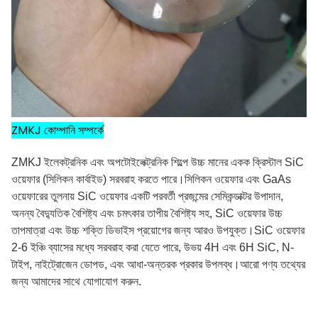
ZMKJ কোম্পানি সম্পর্কে
ZMKJ ইলেকট্রনিক এবং অপটোইলেক্ট্রনিক শিল্পে উচ্চ মানের একক ক্রিস্টাল SiC
ওয়েফার (সিলিকন কার্বাইড) সরবরাহ করতে পারে।সিলিকন ওয়েফার এবং GaAs
ওয়েফারের তুলনায় SiC ওয়েফার একটি পরবর্তী প্রজন্মের সেমিকন্ডাক্টর উপাদান,
অনন্য বৈদ্যুতিক বৈশিষ্ট্য এবং চমৎকার তাপীয় বৈশিষ্ট্য সহ, SiC ওয়েফার উচ্চ
তাপমাত্রা এবং উচ্চ শক্তি ডিভাইস প্রয়োগের জন্য আরও উপযুক্ত।SiC ওয়েফার
2-6 ইঞ্চি ব্যাসের মধ্যে সরবরাহ করা যেতে পারে, উভয় 4H এবং 6H SiC, N-
টাইপ, নাইট্রোজেন ডোপড, এবং আধা-অন্তরক প্রকার উপলব্ধ।আরো পণ্য তথ্যের
জন্য আমাদের সাথে যোগাযোগ করুন.