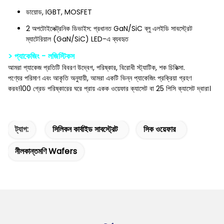
ডায়োড, IGBT, MOSFET
2 অপটোইলেক্ট্রনিক ডিভাইস: প্রধানত GaN/SiC ব্লু এলইডি সাবস্ট্রেট
ম্যাটেরিয়াল (GaN/SiC) LED-এ ব্যবহৃত
> প্যাকেজিং - লজিস্টিকস
আমরা প্যাকেজ প্রতিটি বিবরণ উদ্বেগ, পরিষ্কার, বিরোধী স্ট্যাটিক, শক চিকিত্সা.
পণ্যের পরিমাণ এবং আকৃতি অনুযায়ী, আমরা একটি ভিন্ন প্যাকেজিং প্রক্রিয়া গ্রহণ
করব!100 গ্রেড পরিষ্কারের ঘরে প্রায় একক ওয়েফার ক্যাসেট বা 25 পিসি ক্যাসেট দ্বারা।
ট্যাগ:
সিলিকন কার্বাইড সাবস্ট্রেট
সিক ওয়েফার
নীলকান্তমণি Wafers