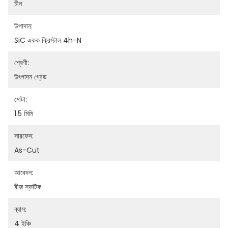
চীন
উপাদান:
SiC একক ক্রিস্টাল 4h-N
শ্রেণী:
উৎপাদন গ্রেড
মোটা:
1.5 মিমি
সারফেস:
As-Cut
আবেদন:
বীজ স্ফটিক
ব্যাস:
4 ইঞ্চি