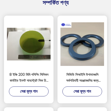
সম্পর্কিত পণ্য
8 ইঞ্চি 200 মিমি পলিশিং সিলিকন
সিভিডি সিআইসি উপাদানগুলি
কার্বাইড ইনগট সাবস্ট্রেট সিক চিপ
অর্ধপরিবাহী সরঞ্জামগুলির জন্য
সেমিকন্ডাক্টর
সিআইসি রিং সিআইসি ইলেক্ট্রোড
সেরা মূল্য পান
সেরা মূল্য পান
শুকনো খোদাই