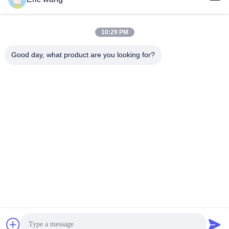
সোশ্যাল মিডিয়া
10:29 PM
Good day, what product are you looking for?
দ্রুত যোগাযোগ
টেলিফোন
86--15801942596
ই-মেইল
Eric-wang@sapphire-substrate.com
ঠিকানা
রুম ১-১৮১০, নং ১০৭৯ দিয়ানশানহু রোড, কিংপু এলাকা সাংহাই সিটি, চীন /২০১৭৯৯
গোপনীয়তা নীতি
|
সাইট ম্যাপ
চীন ভাল মানের নীলকান্তমণি স্তর সরবরাহকারী. কপিরাইট © 2019-2026
SHANGHAI FAMOUS TRADE CO.,LTD . সমস্ত অধিকার সংরক্ষিত.