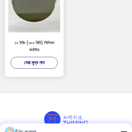
১২ ইঞ্চি (৩০০ মিমি) সিলিকন
কার্বাইড
সেরা মূল্য পান
Eric wang