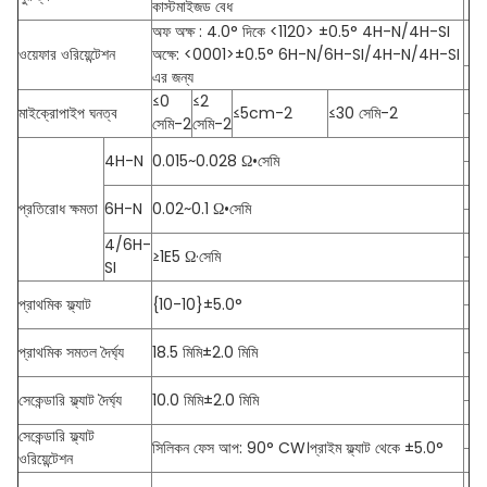
কাস্টমাইজড বেধ
অফ অক্ষ : 4.0° দিকে <1120> ±0.5° 4H-N/4H-SI
ওয়েফার ওরিয়েন্টেশন
অক্ষে: <0001>±0.5° 6H-N/6H-SI/4H-N/4H-SI
এর জন্য
≤0
≤2
মাইক্রোপাইপ ঘনত্ব
≤5cm-2
≤30 সেমি-2
সেমি-2
সেমি-2
4H-N
0.015~0.028 Ω•সেমি
প্রতিরোধ ক্ষমতা
6H-N
0.02~0.1 Ω•সেমি
4/6H-
≥1E5 Ω·সেমি
SI
প্রাথমিক ফ্ল্যাট
{10-10}±5.0°
প্রাথমিক সমতল দৈর্ঘ্য
18.5 মিমি±2.0 মিমি
সেকেন্ডারি ফ্ল্যাট দৈর্ঘ্য
10.0 মিমি±2.0 মিমি
সেকেন্ডারি ফ্ল্যাট
সিলিকন ফেস আপ: 90° CW।প্রাইম ফ্ল্যাট থেকে ±5.0°
ওরিয়েন্টেশন