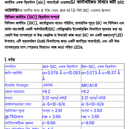
S/ কাস্টমাইজড হিসাবে কাটা sic
কার্বাইড একক ক্রিস্টাল (sic) সাবস্ট্রেট ওয়েফার
ওয়েফার
বীজ স্ফটিক জন্য 4 ইঞ্চি গ্রেড 4H-N 1.5 মিমি SIC ওয়েফার উত্পাদন
সিলিকন কার্বাইড (SiC) ক্রিস্টাল সম্পর্কে
সিলিকন কার্বাইড (SiC), কার্বোরান্ডাম নামেও পরিচিত, রাসায়নিক সূত্র SiC সহ সিলিকন এবং
কার্বন ধারণকারী একটি অর্ধপরিবাহী।SiC সেমিকন্ডাক্টর ইলেকট্রনিক্স ডিভাইসে ব্যবহার করা হয়
যেগুলি উচ্চ তাপমাত্রা বা উচ্চ ভোল্টেজ বা উভয়েই কাজ করে। SiC হল একটি গুরুত্বপূর্ণ LED
উপাদান, এটি ক্রমবর্ধমান GaN ডিভাইসের জন্য একটি জনপ্রিয় সাবস্ট্রেট, এবং এটি উচ্চ
তাপমাত্রায় তাপ স্প্রেডার হিসাবেও কাজ করে। শক্তি LEDs.
1. বর্ণনা
সম্পত্তি
4H-SiC, একক ক্রিস্টাল
6H-SiC, একক ক্রিস্টাল
জালি পরামিতি
a=3.076 Å c=10.053
a=3.073 Å c=15.117 Å
Å
স্ট্যাকিং সিকোয়েন্স
এবিসিবি
ABCACB
মোহস কঠোরতা
≈9.2
≈9.2
ঘনত্ব
3.21 গ্রাম/সেমি3
3.21 গ্রাম/সেমি3
থার্ম।সম্প্রসারণ সহগ
4-5×10-6/K
4-5×10-6/K
প্রতিসরণ সূচক
সংখ্যা = 2.61
সংখ্যা = 2.60
@750nm
ne = 2.66
ne = 2.65
ডাইইলেকট্রিক ধ্রুবক
c~9.66
c~9.66