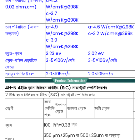
তাপ পরিবাহিতা (N-টাইপ,
a~4.2
0.02 ohm.cm)
W/cm·K@298K
c~3.7
W/cm·K@298K
তাপ পরিবাহিতা (আধা-
a~4.9
a~4.6 W/cm·K@298K
অন্তরক)
W/cm·K@298K
c~3.2 W/cm·K@298K
c~3.9
W/cm·K@298K
ব্যান্ড-গ্যাপ
3.23 eV
3.02 eV
ব্রেক-ডাউন বৈদ্যুতিক
3-5×106V/সেমি
3-5×106V/সেমি
ক্ষেত্র
স্যাচুরেশন ড্রিফ্ট বেগ
2.0×105m/s
2.0×105m/s
4H-N 4ইঞ্চি ব্যাস সিলিকন কার্বাইড (SiC) সাবস্ট্রেট স্পেসিফিকেশন
2 ইঞ্চি ব্যাস সিলিকন কার্বাইড (SiC) সাবস্ট্রেট স্পেসিফিকেশন
জিরো
উৎপাদন
শ্রেণী
এমপিডি
গবেষণা গ্রেড
ডামি গ্রেড
গ্রেড
গ্রেড
ব্যাস
100. মিমি±0.38 মিমি
350 μm±25μm বা 500±25um বা অন্যান্য
পুরুত্ব