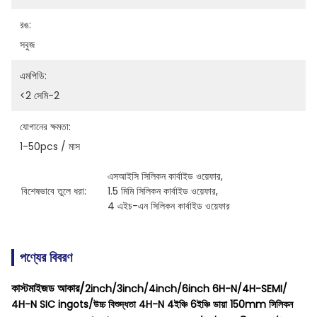
রঙ:
সবুজ
এমপিডি:
<2 সেমি-2
যোগানের ক্ষমতা:
1-50pcs / মাস
এসআইসি সিলিকন কার্বাইড ওয়েফার
, 
বিশেষভাবে তুলে ধরা:
1.5 মিমি সিলিকন কার্বাইড ওয়েফার
, 
4 এইচ-এন সিলিকন কার্বাইড ওয়েফার
পণ্যের বিবরণ
কাস্টমাইজড আকার/
2inch/3inch/4inch/6inch 6H-N/4H-SEMI/
4H-N SIC ingots/উচ্চ বিশুদ্ধতা 4H-N 4ইঞ্চি 6ইঞ্চি ডায়া 150mm সিলিকন