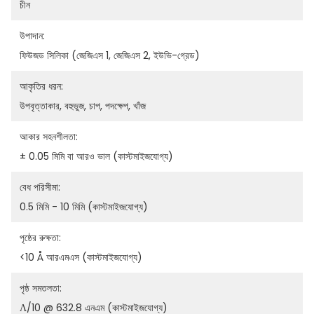
চীন
উপাদান:
ফিউজড সিলিকা (জেজিএস 1, জেজিএস 2, ইউভি-গ্রেড)
আকৃতির ধরন:
উপবৃত্তাকার, বহুভুজ, চাপ, পদক্ষেপ, খাঁজ
আকার সহনশীলতা:
± 0.05 মিমি বা আরও ভাল (কাস্টমাইজযোগ্য)
বেধ পরিসীমা:
0.5 মিমি - 10 মিমি (কাস্টমাইজযোগ্য)
পৃষ্ঠের রুক্ষতা:
<10 Å আরএমএস (কাস্টমাইজযোগ্য)
পৃষ্ঠ সমতলতা:
Λ/10 @ 632.8 এনএম (কাস্টমাইজযোগ্য)