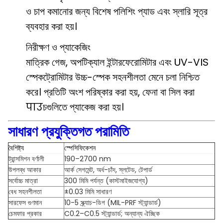
ও চাপ কমানোর জন্য বিশেষ পলিশিং প্যাড এবং স্লারি সূত্র
ব্যবহার করা হয়।
নিরীক্ষণ ও প্যাকেজিং
মাত্রিক গেজ, অপটিক্যাল ইন্টারফেরোমিটার এবং UV-VIS
স্পেকট্রোমিটার উচ্চ-স্পেক সহনশীলতা মেনে চলা নিশ্চিত
করে। প্রতিটি অংশ পরিষ্কার করা হয়, ফেনা বা সিল করা
पाउচগুলিতে প্যাকেজ করা হয়।
সাধারণ প্রযুক্তিগত পরামিতি
বৈশিষ্ট্য
স্পেসিফিকেশন
ট্রান্সমিশন বর্ণালী
190–2700 nm
উপলব্ধ আকার
আর্ক সেগমেন্ট, অর্ধ-চাঁদ, স্লটেড, টেপার্ড
সর্বোচ্চ মাত্রা
300 মিমি পর্যন্ত (কাস্টমাইজযোগ্য)
বেধ সহনশীলতা
±0.03 মিমি সাধারণ
সারফেস গুণমান
10-5 স্ক্র্যাচ-ডিগ (MIL-PRF স্ট্যান্ডার্ড)
চেমফার প্রকার
C0.2–C0.5 স্ট্যান্ডার্ড; অন্যান্য ঐচ্ছিক