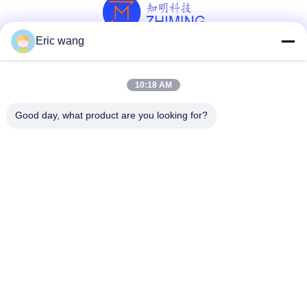
Eric wang
সোশ্যাল মিডিয়া
10:18 AM
Good day, what product are you looking for?
দ্রুত যোগাযোগ
টেলিফোন
86--15801942596
ই-মেইল
Eric-wang@sapphire-substrate.com
ঠিকানা
রুম ১-১৮১০, নং ১০৭৯ দিয়ানশানহু রোড, কিংপু এলাকা সাংহাই সিটি, চীন /২০১৭৯৯