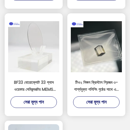
BF33 বোরোফ্লোট 33 গ্লাস
টিও২ সিঙ্গল ক্রিস্টাল প্রিজম ৩-
ওয়েফার সেমিকন্ডাক্টর MEMS
পার্শ্বযুক্ত পলিশিং পৃষ্ঠের সাথে এবং
অপটিক্যাল-এর জন্য
<001>/<110> অপটিক্যাল
সেরা মূল্য পান
সেরা মূল্য পান
রিসার্চের জন্য ওরিয়েন্টেশন