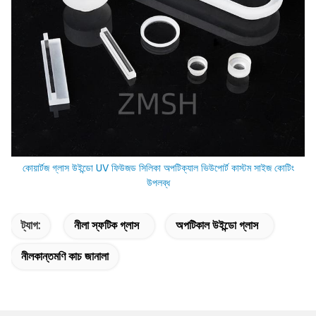
কোয়ার্টজ গ্লাস উইন্ডো UV ফিউজড সিলিকা অপটিক্যাল ভিউপোর্ট কাস্টম সাইজ কোটিং
উপলব্ধ
ট্যাগ:
নীলা স্ফটিক গ্লাস
অপটিকাল উইন্ডো গ্লাস
নীলকান্তমণি কাচ জানালা