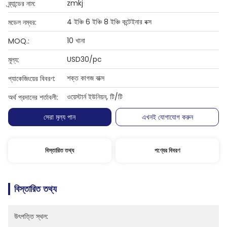
zmkj
ব্র্যান্ডের নাম:
4 ইঞ্চি 6 ইঞ্চি 8 ইঞ্চি কন্টেইনার বক্স
মডেল নম্বর:
10 খানা
MOQ.:
USD30/pc
মূল্য:
শক্ত কাগজ বাক্স
প্যাকেজিংয়ের বিবরণ:
ওয়েস্টার্ন ইউনিয়ন, টি/টি
অর্থ প্রদানের শর্তাবলী:
সেরা মূল্য পান
এখনই যোগাযোগ করুন
বিস্তারিত তথ্য
পণ্যের বিবরণ
বিস্তারিত তথ্য
উৎপত্তি স্থল: