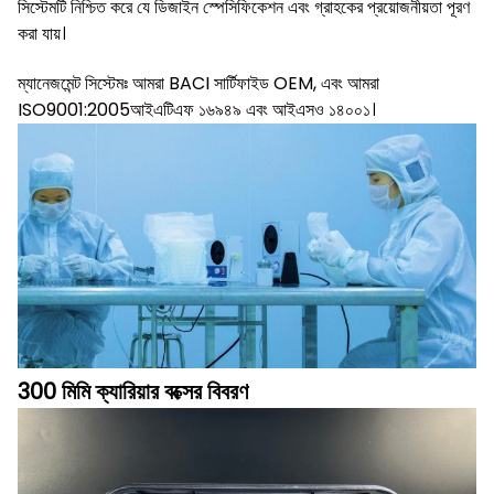
সিস্টেমটি নিশ্চিত করে যে ডিজাইন স্পেসিফিকেশন এবং গ্রাহকের প্রয়োজনীয়তা পূরণ
করা যায়।
ম্যানেজমেন্ট সিস্টেমঃ আমরা BACI সার্টিফাইড OEM, এবং আমরা
ISO9001:2005আইএটিএফ ১৬৯৪৯ এবং আইএসও ১৪০০১।
300 মিমি ক্যারিয়ার বক্সের বিবরণ