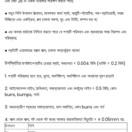
এবং মোট 25 টি একক ওয়েফার সংরক্ষণ করতে পারে;
● নতুন পিপি উপাদান উত্পাদন, মানসম্মত কার্ড স্লট, অ্যান্টি-স্ট্যাটিক, শক-প্রতিরোধী, সহজ
বিচ্ছিন্ন এবং একত্রিত, বক্স ঢাকনা নকশা, দৃঢ় এবং টাইট, কম্পন ভয় না;
● এর অনন্য কাঠামো নিশ্চিত করতে পারে যে পণ্যটি পরিবহন এবং ব্যবহারের সময় নিরাপদ এবং
পরিষ্কার;
● প্রতিটি ওয়েফারের বাক্সে বাক্স, ঢাকনা অন্তর্ভুক্ত থাকে।
উপস্থিতির গুণমান:
পণ্যটির চেহারা ম্যাট, সমতলতা < 0.004 মিমি (ডার্কিং < 0.2 মিমি)
1: পণ্যটি পরিষ্কার হতে হবে, ধুলো, অবশিষ্টাংশ, অবশিষ্টাংশ এবং অন্যান্য দূষণ ছাড়াই
2: আইসোলেশন লাইন, রৈখিকতা, সমান্তরালতা এবং কনট্যুর লাইন < 0.5 মিমি, কোন
burrs, bumps, গর্ত।
3: অভ্যন্তরীণ গহ্বরের সমান্তরালতা, ভাল সমাপ্তি, কোন burrs এবং গর্ত
4: বাক্স থেকে বাক্স, লট থেকে লট মধ্যে আকার ধারাবাহিকতা বিচ্যুতি < ± 0.05mm হয়
.
উপাদান
পিপি