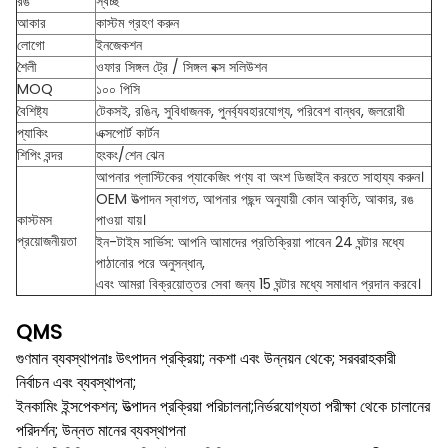
রঙ
স্বচ্ছ
আকার
কাস্টম গ্রহণ করুন
লোগো
ইনজেকশন
শৈলী
ওফার সিঙ্গল ট্রে / সিঙ্গল বক্স সলিউশন
MOQ
১০০ পিসি
বৈশিষ্ট্য
টেকসই, রঙিন, সুবিধাজনক, পুনর্ব্যবহারযোগ্য, পরিবেশ বান্ধব, জলরোধী
প্যাকিং
এক্সপোর্ট কার্টন
শিপিং বন্দর
হংকং/শেন ঝেন
আপনার প্লাস্টিকের প্যাকেজিং পণ্য বা অংশ ডিজাইন করতে সাহায্য করুন।
OEM উত্পাদন স্বাগত, আপনার পছন্দ অনুযায়ী কোন আকৃতি, আকার, রঙ
কাস্টমস
পাওয়া যায়।
প্রয়োজনীয়তা
ইন-টাইম সার্ভিস: আপনি আমাদের প্রতিক্রিয়া পাবেন 24 ঘন্টার মধ্যে
পাঠানোর পরে অনুসন্ধান,
এবং আমরা বিক্রয়োত্তর সেবা জন্য 15 ঘন্টার মধ্যে সমাধান প্রদান করবে।
QMS
গুণমান ব্যবস্থাপনাঃ উৎপাদন প্রক্রিয়া; নকশা এবং উন্নয়ন থেকে; সরবরাহকারী
নির্বাচন এবং ব্যবস্থাপনা;
ইনকামিং ইন্সপেকশন; উত্পাদন প্রক্রিয়া পরিচালনা;নির্ভরযোগ্যতা পরীক্ষা থেকে চালানের
পরিদর্শন; উন্নত মানের ব্যবস্থাপনা