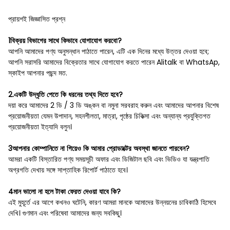
প্রায়শই জিজ্ঞাসিত প্রশ্ন
1বিক্রয় বিভাগের সাথে কিভাবে যোগাযোগ করবো?
আপনি আমাদের পণ্য অনুসন্ধান পাঠাতে পারেন, এটি এক দিনের মধ্যে উত্তর দেওয়া হবে;
আপনি সরাসরি আমাদের বিক্রেতার সাথে যোগাযোগ করতে পারেন Alitalk বা WhatsAp,
স্কাইপ আপনার পছন্দ মত.
2.একটি উদ্ধৃতি পেতে কি ধরনের তথ্য দিতে হবে?
দয়া করে আমাদের 2 ডি / 3 ডি অঙ্কন বা নমুনা সরবরাহ করুন এবং আমাদের আপনার বিশেষ
প্রয়োজনীয়তা যেমন উপাদান, সহনশীলতা, মাত্রা, পৃষ্ঠের চিকিত্সা এবং অন্যান্য প্রযুক্তিগত
প্রয়োজনীয়তা ইত্যাদি বলুন।
3আপনার কোম্পানিতে না গিয়েও কি আমার প্রোডাক্টের অবস্থা জানতে পারবেন?
আমরা একটি বিস্তারিত পণ্য সময়সূচী অফার এবং ডিজিটাল ছবি এবং ভিডিও যা যন্ত্রপাতি
অগ্রগতি দেখায় সঙ্গে সাপ্তাহিক রিপোর্ট পাঠাতে হবে।
4মান ভালো না হলে টাকা ফেরত দেওয়া যাবে কি?
এই মুহূর্তে এর আগে কখনও ঘটেনি, কারণ আমরা মানকে আমাদের উন্নয়নের চাবিকাঠি হিসেবে
দেখি। গুণমান এবং পরিষেবা আমাদের জন্য সবকিছু।