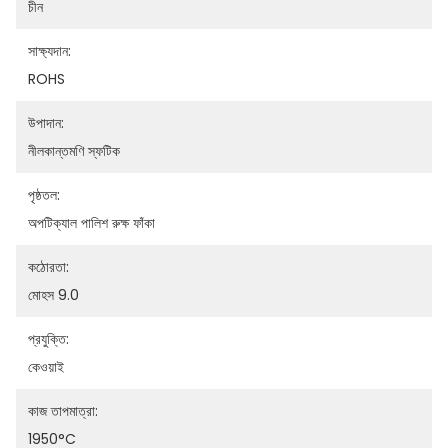
চীন
সাক্ষ্যদান:
ROHS
উপাদান:
নীলকান্তমণি স্ফটিক
পৃষ্ঠতল:
অপটিক্যাল পালিশ রুক্ষ ফাঁকা
কঠোরতা:
মোহস 9.0
প্রযুক্তি:
কেওয়াই
কাজ তাপমাত্রা:
1950°C