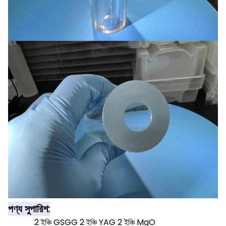
পণ্য সুপারিশ:
2 ইঞ্চি GSGG 2 ইঞ্চি YAG 2 ইঞ্চি MgO