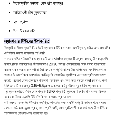
ইলেকট্রনিক ইনফ্রা-রেড পাল্টা ব্যবস্থা
অতিবেগুনী জীবাণুমুক্তকরণ
ফ্ল্যাশল্যাম্প
উচ্চ তীব্রতা বাতি
স্যাফায়ার টিউবের উপকারিতা
সিন্থেটিক নীলকান্তমণি দিয়ে তৈরি স্যাফায়ার টিউব চমৎকার অপটিক্যাল, ভৌত এবং রাসায়নিক
বৈশিষ্ট্যের অনন্য সমন্বয়ের অধিকারী।
সবচেয়ে কঠিন খনিজগুলির মধ্যে একটি এবং Mohs স্কেলে 9 নম্বরে রয়েছে, নীলকান্তমণি
কার্যত স্ক্র্যাচ প্রতিরোধের।নীলকান্তমণি 2030 ডিগ্রি সেলসিয়াসের উচ্চ গলিত তাপমাত্রা
রয়েছে।এর চমৎকার তাপ পরিবাহিতা এবং তাপ প্রতিরোধের উচ্চ তাপমাত্রা অ্যাপ্লিকেশনের
জন্য এটি আদর্শ করে তোলে।এর ব্যতিক্রমী রাসায়নিক স্থায়িত্ব এবং ক্ষয় প্রতিরোধ ক্ষমতা
কঠোর পরিবেশ যেমন ফ্লোরিন প্লাজমা, অ্যাসিড এবং ক্ষার সহ্য করতে পারে।এছাড়াও, নীলা
UV এবং IR এর মধ্যে 0.15-5.5µm এ চমৎকার ট্রান্সমিশন ব্যান্ডউইথ প্রদান করে।
প্রান্ত-সংজ্ঞায়িত-ফিল্ম ফেড পদ্ধতি (EFG পদ্ধতি) ন্যূনতম বা কোন নাকাল সহ বিভিন্ন
আকারের নীলকান্তমণি টিউব তৈরি করার ক্ষমতা প্রদান করে।
এই সমস্ত অনন্য বৈশিষ্ট্যগুলি অ্যাপ্লিকেশনগুলির জন্য একটি সাশ্রয়ী সমাধান প্রদান করে
যেখানে কঠোরতা, স্ক্র্যাচ প্রুফ, জারা প্রতিরোধী, তাপ প্রতিরোধী এবং সেইসাথে নীলা টিউবের
অপটিক্যাল বৈশিষ্ট্যগুলির প্রয়োজন হয়৷