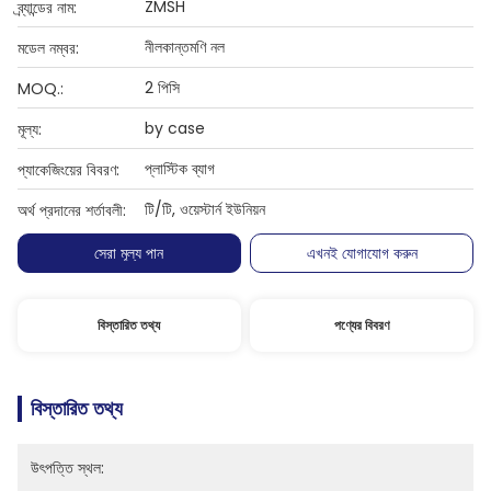
ZMSH
ব্র্যান্ডের নাম:
নীলকান্তমণি নল
মডেল নম্বর:
2 পিসি
MOQ.:
by case
মূল্য:
প্লাস্টিক ব্যাগ
প্যাকেজিংয়ের বিবরণ:
টি/টি, ওয়েস্টার্ন ইউনিয়ন
অর্থ প্রদানের শর্তাবলী:
সেরা মূল্য পান
এখনই যোগাযোগ করুন
বিস্তারিত তথ্য
পণ্যের বিবরণ
বিস্তারিত তথ্য
উৎপত্তি স্থল: