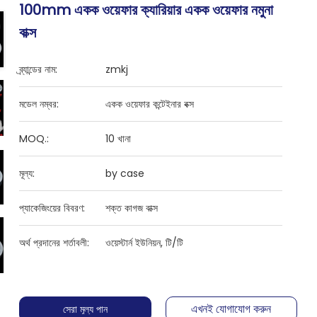
100mm একক ওয়েফার ক্যারিয়ার একক ওয়েফার নমুনা
বাক্স
ব্র্যান্ডের নাম:
zmkj
মডেল নম্বর:
একক ওয়েফার কন্টেইনার বক্স
MOQ.:
10 খানা
মূল্য:
by case
প্যাকেজিংয়ের বিবরণ:
শক্ত কাগজ বাক্স
অর্থ প্রদানের শর্তাবলী:
ওয়েস্টার্ন ইউনিয়ন, টি/টি
এখনই যোগাযোগ করুন
সেরা মূল্য পান