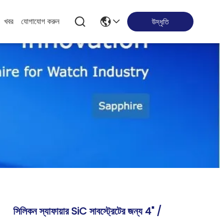
খবর
যোগাযোগ করুন
উদ্ধৃতি
সিলিকন স্যাফায়ার SiC সাবস্ট্রেটের জন্য 4" /