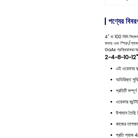
পণ্যের বিবর
4" বা 100 মিমি সিঙ্গেল 
কভার এবং স্প্রিং/প
GaAs প্রক্রিয়াকরণের
2~4~8~10~12" ব্
এই ওয়েফার কন
অতিরিক্ত সুবি
প্রতিটি সম্পূর
ওয়েফার কন্টে
উপাদান তৈরি:
কাজের তাপমা
প্রতি প্যাক 4