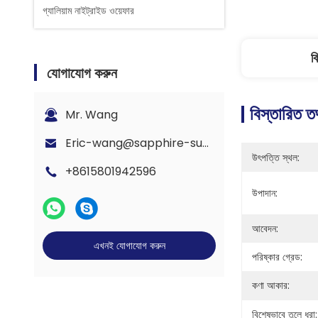
গ্যালিয়াম নাইট্রাইড ওয়েফার
ব
যোগাযোগ করুন
বিস্তারিত ত
Mr. Wang
Eric-wang@sapphire-substrate.com
উৎপত্তি স্থল:
+8615801942596
উপাদান:
আবেদন:
এখনই যোগাযোগ করুন
পরিষ্কার গ্রেড:
কণা আকার:
বিশেষভাবে তুলে ধরা: