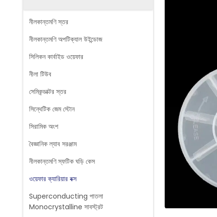
নীলকান্তমণি স্তর
নীলকান্তমণি অপটিক্যাল উইন্ডোজ
সিলিকন কার্বাইড ওয়েফার
নীলা টিউব
সেমিকন্ডাক্টর স্তর
সিন্থেটিক জেম স্টোন
সিরামিক অংশ
বৈজ্ঞানিক ল্যাব সরঞ্জাম
নীলকান্তমণি স্ফটিক ঘড়ি কেস
ওয়েফার ক্যারিয়ার বক্স
Superconducting পাতলা
Monocrystalline সাবস্ট্রট