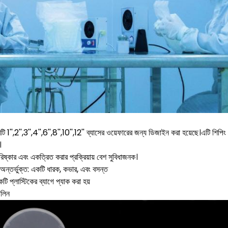
ি 1'',2'',3'',4'',6'',8'',10'',12'' ব্যাসের ওয়েফারের জন্য ডিজাইন করা হয়েছে।এটি শিপিং 
।
িষ্কার এবং একত্রিত করার প্রক্রিয়ায় বেশ সুবিধাজনক।
েট অন্তর্ভুক্ত: একটি ধারক, কভার, এবং বসন্ত
টি প্লাস্টিকের ব্যাগে প্যাক করা হয়
িলিন