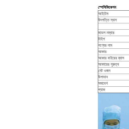
স্পেসিফিকেশন
আইটেম
উৎপত্তি স্থল
মডেল নম্বার
টাইপ
পণ্যের নাম
আকার
আকার বাইরের ব্যাস
আকারের পুরুত্ব
নেট ওজন
উপাদান
সমাবেশ
প্যাক