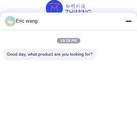
Eric wang
সোশ্যাল মিডিয়া
10:28 PM
Good day, what product are you looking for?
দ্রুত যোগাযোগ
টেলিফোন
86--15801942596
ই-মেইল
Eric-wang@sapphire-substrate.com
ঠিকানা
রুম ১-১৮১০, নং ১০৭৯ দিয়ানশানহু রোড, কিংপু এলাকা সাংহাই সিটি, চীন /২০১৭৯৯