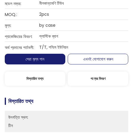
নীলকান্তমণি টিউব
মডেল নম্বর:
2pcs
MOQ.:
by case
মূল্য:
প্লাস্টিক ব্যাগ
প্যাকেজিংয়ের বিবরণ:
T/T, পশ্চিম ইউনিয়ন
অর্থ প্রদানের শর্তাবলী:
সেরা মূল্য পান
এখনই যোগাযোগ করুন
বিস্তারিত তথ্য
পণ্যের বিবরণ
বিস্তারিত তথ্য
উৎপত্তি স্থল:
চীন