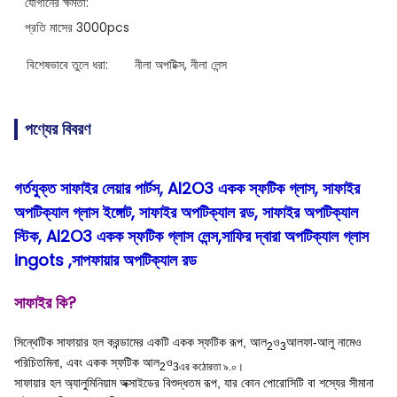
যোগানের ক্ষমতা:
প্রতি মাসের 3000pcs
বিশেষভাবে তুলে ধরা:
নীলা অপটিক্স
, 
নীলা লেন্স
পণ্যের বিবরণ
গর্তযুক্ত সাফাইর লেয়ার পার্টস, Al2O3 একক স্ফটিক গ্লাস, সাফাইর
অপটিক্যাল গ্লাস ইঙ্গোট, সাফাইর অপটিক্যাল রড, সাফাইর অপটিক্যাল
স্টিক, Al2O3 একক স্ফটিক গ্লাস লেন্স,সাফির দ্বারা অপটিক্যাল গ্লাস
ingots ,সাপফায়ার অপটিক্যাল রড
সাফাইর কি?
সিন্থেটিক সাফায়ার হল করন্ডামের একটি একক স্ফটিক রূপ, আল
ও
আলফা-আলু নামেও
2
3
পরিচিত
মিনা, এবং একক স্ফটিক আল
ও
2
3এর কঠোরতা ৯.০।
সাফায়ার হল অ্যালুমিনিয়াম অক্সাইডের বিশুদ্ধতম রূপ, যার কোন পোরোসিটি বা শস্যের সীমানা