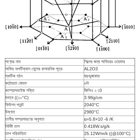
পণ্যের নাম
শিল্পের জন্য সাফিরের ওয়েফার
সাফির অপটিক্যাল লেন্সের রাসায়নিক সূত্র
AL2O3
স্ফটিক গঠন
ষড়ভুজাকার
কঠোরতা মোহস
৯টা
কম্প্রেসভাইজ শক্তি
জিপিএ ২।0
ঘনত্ব ((২০
°C
)
3.98g/cm
ফিউশন পয়েন্ট
2040
°C
উষ্ণতা
2980
°C
তাপীয় সম্প্রসারণের অনুপাত
α=5.8×10 -6 /K
নির্দিষ্ট তাপ
0.418W.s/g/k
তাপ পরিবাহিতা
25.12W/m/k ((@100°C)