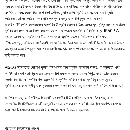
ব্যতিক্রমী কর্মক্ষমতা প্রদান করে, তাদের শিল্প অ্যাপ্লিকেশন বিস্তৃত জন্য একটি আদর্শ পছন্দ
করে তোলে।এই কাস্টমাইজড সাফাইর টিউবগুলি সাফাইরের অসাধারণ শারীরিক বৈশিষ্ট্যগুলিকে
একত্রিত করে, যেমন উচ্চ তাপ স্থিতিশীলতা, রাসায়নিক প্রতিরোধের, এবং ব্যতিক্রমী
কঠোরতা, তাদের কঠোর অপারেটিং অবস্থার জন্য ভাল উপযুক্ত করে তোলে।
সাফাইর টিউবগুলি ব্যাপকভাবে অর্ধপরিবাহী প্রক্রিয়াকরণ, উচ্চ তাপমাত্রা চুল্লি এবং রাসায়নিক
প্রক্রিয়াকরণের মতো শিল্পে ব্যবহৃত হয়।তাদের ক্ষমতা অবনতি বা বিকৃতি ছাড়া 1950 °C
পর্যন্ত তাপমাত্রা প্রতিরোধ উচ্চ তাপমাত্রা অ্যাপ্লিকেশন নির্ভরযোগ্য কর্মক্ষমতা
নিশ্চিতএছাড়া, সাফিরের ব্যতিক্রমী রাসায়নিক প্রতিরোধের কারণে এই টিউবগুলি এমন পরিবেশে
ব্যবহারের জন্য উপযুক্ত যেখানে ক্ষয়কারী পদার্থের সংস্পর্শে থাকা সাধারণত অন্যান্য উপকরণকে
ক্ষতিগ্রস্ত করে।
Al2O3 স্ফটিকের পোলিশ পৃষ্ঠটি টিউবগুলির অপটিক্যাল স্বচ্ছতা বাড়ায়, যা স্বচ্ছতা এবং
অপটিক্যাল যথার্থতা প্রয়োজন এমন অ্যাপ্লিকেশনের জন্য তাদের নিখুঁত করে তোলে,যেমন
লেজার সিস্টেম বা অপটিক্যাল যন্ত্রপাতিসিন্থেটিক সাফিরের উচ্চ স্থায়িত্ব এবং স্ক্র্যাচ
প্রতিরোধের ফলে দীর্ঘায়ু এবং ন্যূনতম রক্ষণাবেক্ষণ নিশ্চিত হয়, এমনকি কঠোর শিল্প পরিবেশেও।
সামগ্রিকভাবে, কাস্টমাইজড সিন্থেটিক সাফাইর টিউব শক্তি, তাপ প্রতিরোধের, এবং
রাসায়নিক স্থিতিশীলতা একটি অতুলনীয় সমন্বয় প্রদান,তাদের বিভিন্ন শিল্প অ্যাপ্লিকেশনের
জন্য একটি চমৎকার সমাধান যা উচ্চ পারফরম্যান্স উপকরণ প্রয়োজন.
প্রায়শই জিজ্ঞাসিত প্রশ্ন