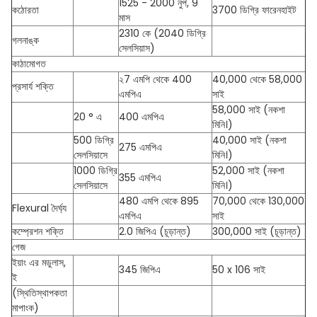
1525 - 2000 নুপ, 9
কঠোরতা
3700 ডিগ্রি ফারেনহাইট
মাস
2310 কে (2040 ডিগ্রি
গলনাঙ্ক
সেলসিয়াস)
কাঠামোগত
২7 এমপি থেকে 400
40,000 থেকে 58,000
প্রসার্য শক্তি
এমপিএ
সাই
58,000 সাই (নকশা
20 ° এ
400 এমপিএ
মিনি।)
500 ডিগ্রি
40,000 সাই (নকশা
275 এমপিএ
সেলসিয়াসে
মিনি।)
1000 ডিগ্রি
52,000 সাই (নকশা
355 এমপিএ
সেলসিয়াসে
মিনি।)
480 এমপি থেকে 895
70,000 থেকে 130,000
Flexural দৈর্ঘ্য
এমপিএ
সাই
কম্প্রেশন শক্তি
2.0 জিপিএ (চূড়ান্ত)
300,000 সাই (চূড়ান্ত)
গেজ
ইয়াং এর মডুলাস,
345 জিপিএ
50 x 106 সাই
ই
(স্থিতিস্থাপকতা
মাপাংক)