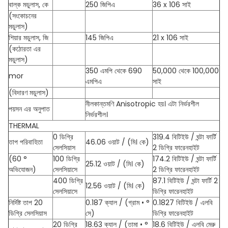
বাল্ক মডুলাস, কে
250 জিপিএ
36 x 106 সাই
(সংকোচনের
মডুলাস)
শিয়ার মডুলাস, জি
145 জিপিএ
21 x 106 সাই
(কঠোরতা এর
মডুলাস)
350 এমপি থেকে 690
50,000 থেকে 100,000
mor
এমপিএ
সাই
(বিদারণ মডুলাস)
নীলকান্তমণি Anisotropic হয়। এটা নির্ভরশীল
পয়সন এর অনুপাত
নির্ভরশীল।
THERMAL
0 ডিগ্রি
319.4 বিটিইউ / ঘন্টা ফার্টি
তাপ পরিবাহিতা
46.06 ওয়াট / (মি। কে)
সেলসিয়াস
2 ডিগ্রি ফারেনহাইট
(60 °
100 ডিগ্রি
174.2 বিটিইউ / ঘন্টা ফার্টি
25.12 ওয়াট / (মি। কে)
অভিযোজন)
সেলসিয়াসে
2 ডিগ্রি ফারেনহাইট
400 ডিগ্রি
87.1 বিটিইউ / ঘন্টা ফার্টি 2
12.56 ওয়াট / (মি। কে)
সেলসিয়াসে
ডিগ্রি ফারেনহাইট
নির্দিষ্ট তাপ 20
0.187 ক্যাল / (গ্রাম • °
0.1827 বিটিইউ / এলবি
ডিগ্রি সেলসিয়াস
সে)
ডিগ্রি ফারেনহাইট
20 ডিগ্রি
18.63 ক্যাল / (তামা • °
18.6 বিটিইউ / এলবি মেরু