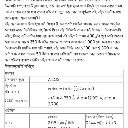
একটি নীলকান্তমণি-কোয়ার্টজ সমন্বয় গঠিত হয়। শক্তির শক্তির চেয়ে আলাদা আলাদা
স্ক্রিনগুলি সম্পূর্ণরূপে বিচ্যুত হয় না, তবে এর অর্থ হীরা ছাড়া অন্য কিছুই মুখ খনন করতে সক্ষম
নয়। এর মানে হল যে যারা তাদের ঘড়ি রাখা পছন্দ করে তারা সম্পূর্ণরূপে এই ঘড়ির স্ফটিক সঙ্গে
যেতে স্ক্র্যাচ-মুক্ত মুখোমুখি।
ঘড়ি এবং অন্যান্য ডিভাইসে পর্দা হিসাবে নীলকান্তমণি স্ফটিক ব্যবহার করার অনেক আধুনিক
উদাহরণ আছে। ট্রর্বিলিয়ার সহ রিচার্ড মিল্ল ঘড়ি সিরিজটি এমন একটি উদাহরণ। নীলকান্তমণি
কঠিন, কিন্তু এটি মেশিন সময় সূক্ষ্ম কাজ লাগে। এই ঘড়িগুলি প্রায় 430 ঘন্টা পূর্বে তৈরি ক্ষেত্রে
উপাদান এবং আরও 350 টি ঘড়ির ক্ষেত্রে মসৃণতার জন্য প্রায় 1,000 ঘন্টা যন্ত্র ধারণ করে।
নীলকান্তমণি স্ফটিক সঙ্গে ঘড়ি প্রায়ই ঘড়ি উপর নির্ভর করে $ 100 এবং $ 300 বা তার
বেশি খরচ করতে পারেন। 50 মিটার বা তার বেশি পানি চাপ সত্ত্বেও তারা তাদের পরিষ্কারতা
এবং শক্তির কারণে ডাইভিং ঘড়ির জন্য একটি সাধারণ সংযোজন।
নীলকান্তমণি বৈশিষ্ট্য
সাধারণ
রাসায়নিক সূত্র
Al2O3
ক্রিস্টাল
হেক্সাজোনল সিস্টেম ((এইচকে ও 1)
স্টuctচার
একটি = 4.758 Å, Å c = 12.991 Å, c: a =
ইউনিট সেল মাত্রা
2.730
শারীরিক
ছন্দোময়
ইংরেজি (ইম্পেরিয়াল)
ঘনত্ব
3.98 গ্রাম / সিসি
0.144 পাউন্ড / ইন 3