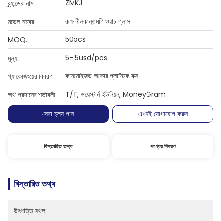
ZMKJ
ব্র্যান্ডের নাম:
রুক্ষ নীলকান্তমণি ওয়াচ গ্লাস
মডেল নম্বর:
50pcs
MOQ.:
5-15usd/pcs
মূল্য:
কাস্টমাইজড আকার প্লাস্টিক বক্স
প্যাকেজিংয়ের বিবরণ:
T/T, ওয়েস্টার্ন ইউনিয়ন, MoneyGram
অর্থ প্রদানের শর্তাবলী:
সেরা মূল্য পান
এখনই যোগাযোগ করুন
বিস্তারিত তথ্য
পণ্যের বিবরণ
বিস্তারিত তথ্য
উৎপত্তি স্থল: