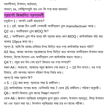
সহনশীলতা, উপাদান, কঠোরতা,
আবরণ, রঙ, সেমিটান্সপ্যান্ট হার এবং কি পণ্য জন্য ব্যবহার।
প্রায়শই জিজ্ঞাসিত প্রশ্নাবলী:
চতুর্থাংশ 1।
আপনি একটি কারখানা?
ক 1।
হ্যাঁ, আমরা চীন একটি পেশাদারী অপটিক্যাল লেন্স manufactruer আছে।
Q2 এর।
অপটিক্যাল লেন্স MOQ কি?
A2,।
অপটিক্যাল লেন্স স্টক মধ্যে যদি গ্রাহক জন্য কোন MOQ।
কাস্টমাইজড ঘড়ি কাচ
আকার 10pcs জন্য হয়।
প্রশ্ন 3: আমি কি আমার চাহিদার উপর ভিত্তি করে পণ্য কাস্টমাইজ করতে পারি?
A3.Yes, আমরা আপনার প্রয়োজনের উপর ভিত্তি করে আপনার অপটিক্যাল উপাদান জন্য
উপাদান, বিশেষ উল্লেখ এবং অপটিক্যাল লেপ কাস্টমাইজ করতে পারেন।
Q4 ই।
নমুনা কত দিন শেষ হবে?
কিভাবে ভর পণ্য সম্পর্কে?
করুন A4।
সাধারণত, আমাদের নমুনা উত্পাদন শেষ করতে 1 ~ 10 দিন লাগবে।
ভর পণ্য
হিসাবে, এটা আপনার আদেশ পরিমাণ উপর নির্ভর করে।
প্রশ্ন 5 সময় প্রদান কি?
এ 5
।
(1) জায় জন্য: প্রসবের সময় 5 কর্মদিবস।
(2) কাস্টমাইজড পণ্যের জন্য: ডেলিভারি সময় 7 থেকে 25 কর্মদিবস।
পরিমাণ অনুযায়ী।
Q6।
আপনি কিভাবে লেন্স মানের নিয়ন্ত্রণ করবেন?
থেকে A6।
উত্পাদন প্রক্রিয়া ভ্যাকুয়াম ধুলো মুক্ত দোকান, উপাদান প্রস্তুত, মিশ্র উপাদান
মত এবং গ্রহণ করা হয়।
উৎপাদন প্রক্রিয়ার সময় চার গুণ মানের পরীক্ষা।