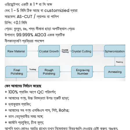
ওরিয়েন্টেশন: একটি ± 1 ° বা সি অক্ষ
বেধ: 1 ~ 5 মিমি ঠিক আছে বা customizied দ্বারা
সারফেস: AS-CUT / ল্যাপড বা পালিশ
চিপিং: <0.1 মিমি
গ্রেড: বুদ্বুদ, রঙ, শস্য সীমানা ছাড়া অপটিক্যাল গ্রেড
উপাদান: 99.999% Al2O3 একক স্ফটিক
নীলকান্তমণি প্রক্রিয়া পদক্ষেপ
কেন আমাদের নির্বাচন করেছে
+ 100% প্যাকিং আগে QC পরিদর্শন;
+ আমাদের পণ্য, উচ্চ বিশুদ্ধতা উপর ত্রুটি ছাড়া;
+ ভ্যাকুয়াম প্যাকিং;
+ আমাদের সব পণ্য এসজিএস পাস, সিই, Rohs;
+ ভাল নেতৃস্থানীয় সময় সঙ্গে;
+ জার্মানি প্রযুক্তি, চীনা মূল্য;
আপনি যখন কোনও অর্ডার রাখেন তখন নিম্নোক্ত বিবরণগুলি দেওয়ার চেষ্টা করুন: অঙ্কন,