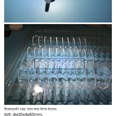
নীলকান্তমণি ওয়াচ গ্লাস জন্য বিশেষ উল্লেখ
SIZE: dia20xdia50mm,