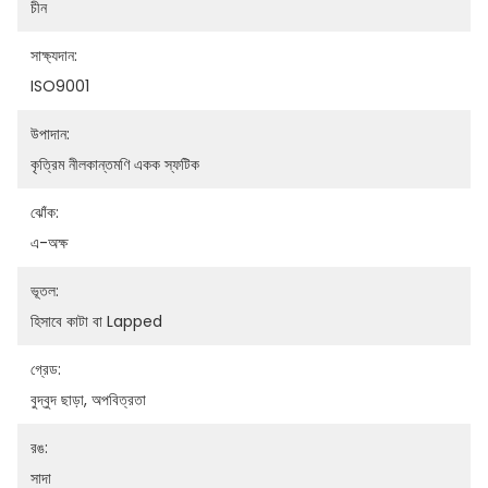
চীন
সাক্ষ্যদান:
ISO9001
উপাদান:
কৃত্রিম নীলকান্তমণি একক স্ফটিক
ঝোঁক:
এ-অক্ষ
ভূতল:
হিসাবে কাটা বা Lapped
গ্রেড:
বুদ্বুদ ছাড়া, অপবিত্রতা
রঙ:
সাদা