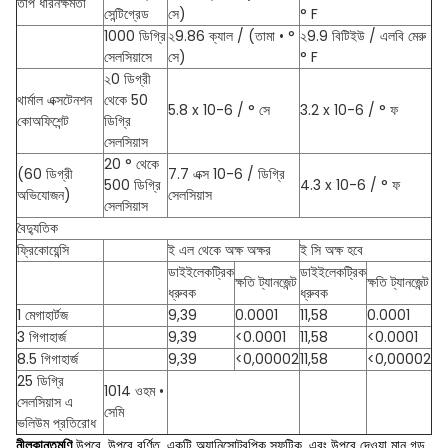
তাপ ধারনক্ষমতা
সেন্টিগ্রেড
সে)
° F
1000 ডিগ্রি
২9.86 ক্যাল / (তামা • °
২9.9 বিটিইউ / এলবি মেরু
সেলসিয়াসে
সে)
° F
২0 ডিগ্রী
থার্মাল এক্সটেনশন
থেকে 50
5.8 x 10-6 / ° সে
3.2 x 10-6 / ° ফ
কোঅফিশেন্ট
ডিগ্রি
সেলসিয়াস
20 ° থেকে
(60 ডিগ্রী
7.7 এক্স 10-6 / ডিগ্রি
500 ডিগ্রি
4.3 x 10-6 / ° ফ
অভিযোজন)
সেলসিয়াস
সেলসিয়াস
বৈদ্যুতিক
ফ্রিকোয়েন্সি
ই এল থেকে অক্ষ অক্ষর
ই সি অক্ষ হবে
ডাইইলেকট্রিক
ডাইইলেকট্রিক
ক্ষতি ট্যানজেন্ট
ক্ষতি ট্যানজেন্ট
ধ্রুবক
ধ্রুবক
1 মেগাহার্টজ
9,39
0.0001
11,58
0.0001
3 গিগাহার্জ
9,39
<0.0001
11,58
<0.0001
8.5 গিগাহার্জ
9,39
<0,00002
11,58
<0,00002
25 ডিগ্রি
1014 ওহম •
সেলসিয়াস এ
সেমি
ভলিউম প্রতিরোধ
নীলকান্তমণি
উপরে, উপরে বর্ণিত, একটি অ্যানিসোট্রপিক স্ফটিক, এবং উপরে দেওয়া মান গড়