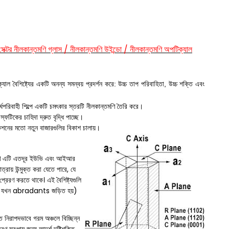
েক্টর নীলকান্তমণি গ্লাস / নীলকান্তমণি উইন্ডো / নীলকান্তমণি অপটিক্যাল
যাল বৈশিষ্ট্যের একটি অনন্য সমন্বয় প্রদর্শন করে: উচ্চ তাপ পরিবাহিতা, উচ্চ শক্তি এবং
ধপরিবাহী শিল্পে একটি চমৎকার স্তরটি নীলকান্তমণি তৈরি করে।
্ফটিকের চাহিদা দ্রুত বৃদ্ধি পাচ্ছে।
কেশনের মতো নতুন বাজারগুলির বিকাশ চালায়।
ারণ এটি এতদূর ইউভি এবং আইআর
্রায় উন্মুক্ত করা যেতে পারে, যে
েরণ করতে থাকে। এই বৈশিষ্ট্যগুলি
েষত যখন abradants জড়িত হয়)
নিরাপদভাবে গরম অঞ্চলে বিচ্ছিন্ন
 সরঞ্জাম জন্য আদর্শ দৃষ্টিশক্তি