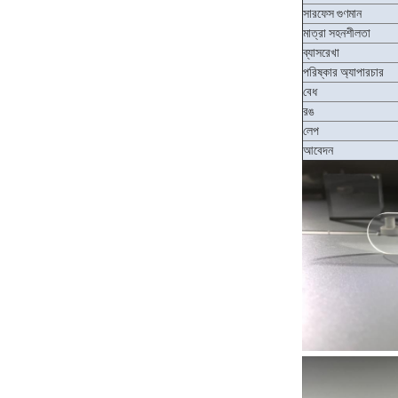
সারফেস গুণমান
মাত্রা সহনশীলতা
ব্যাসরেখা
পরিষ্কার অ্যাপারচার
বেধ
রঙ
লেপ
আবেদন