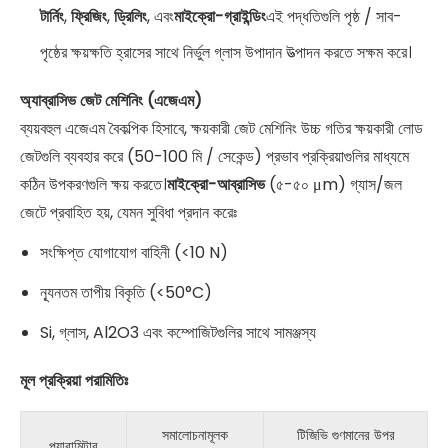
টার্নিং
,
ফ্রিজিং
,
ড্রিলিং
, এবং
মাইক্রো-গ্রাইন্ডিং
এই পদ্ধতিগুলি পৃষ্ঠ / সাব-
পৃষ্ঠের ক্ষয়ক্ষতি হ্রাসের সাথে নির্ভুল গ্লাস উপাদান উত্পাদন করতে সক্ষম করে।
অ্যাব্রাসিভ জেট মেশিনিং (এজেএম)
ব্যয়বহুল এজেএম বৈকল্পিক হিসাবে, ক্ষয়কারী জেট মেশিনিং উচ্চ গতির ক্ষয়কারী লোড
জেটগুলি ব্যবহার করে (50-100 মি / সেকেন্ড) প্রভাব প্রক্রিয়াগুলির মাধ্যমে
কঠিন উপকরণগুলি ক্ষয় করতে।
মাইক্রো-আব্রাসিভ
(৫-৫০ μm) গ্যাস/জল
জেটে প্রবাহিত হয়, যেমন সুবিধা প্রদান করেঃ
সংক্ষিপ্ত যোগাযোগ বাহিনী (<10 N)
ন্যূনতম তাপীয় বিকৃতি (<50°C)
Si, গ্লাস, Al2O3 এবং কম্পোজিটগুলির সাথে সামঞ্জস্য
মূল প্রক্রিয়া পরামিতিঃ
সমালোচনামূলক
টিজিভি গুণমানের উপর
প্যারামিটার