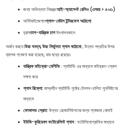
জন্য অভিন্নতা নিয়ন্ত্রণ
হাই-অ্যাসেপ্ট রেসিও (এআর > ৫০ঃ১)
অপ্টিমাইজেশান
গ্লাস-মেটাল ইন্টারফেস আঠালো
হ্রাস
তাপ-যান্ত্রিক চাপ
উৎপাদনকালে
অর্জন করতে।
উচ্চ ঘনত্ব, উচ্চ নির্ভুলতা গ্লাস কাঠামো
, উন্নত পদ্ধতির উপর
ব্যাপক গবেষণা করা হয়েছে, যার মধ্যে রয়েছেঃ
যান্ত্রিক মাইক্রো-মেশিনিং
: প্যাটার্নিং এর মাধ্যমে মাইক্রন-স্কেল
সক্ষম করে
গ্লাস রিফ্লো
: মাস্কহীন প্যাটার্নিং পৃষ্ঠের টেনশন-চালিত পুনর্নির্মাণের
মাধ্যমে
ফোকাসড স্রোত
: উন্নত রেজোলিউশনের জন্য প্লাজমা খোদাই
ইউভি-কুরিয়েবল ফটোরেসিস্ট গ্লাস
: ফটোলিথোগ্রাফির মাধ্যমে