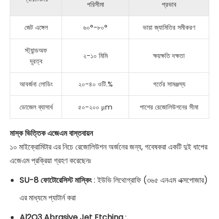
পরিসীমা
প্রভাব
জেট এঙ্গেল
৬০°-৮০°
ভায়া জ্যামিতির সমীকরণ
স্ট্যান্ডঅফ
২-১০ মিমি
ক্ষয়ক্ষতি দক্ষতা
দূরত্ব
আবর্জনা লোডিং
২০-৪০ ওটি.%
গর্তের সামঞ্জস্য
ডোজেল ব্যাসার্ধ
৫০-২০০ μm
পাশের রেজোলিউশনের সীমা
মাস্ক ভিত্তিক এজেএম বাস্তবায়ন
১০ মাইক্রোমিটার এর নিচে রেজোলিউশন অর্জনের জন্য, গবেষকরা একটি দুই ধাপের
এজেএম প্রক্রিয়া গ্রহণ করেছেনঃ
SU-8 ফোটোরেসিস্ট মাস্কিং
: ইউভি লিথোগ্রাফি (৩৬৫ এনএম এক্সপোজার)
এর মাধ্যমে প্যাটার্ন করা
Al2O3 Abrasive Jet Etching
: