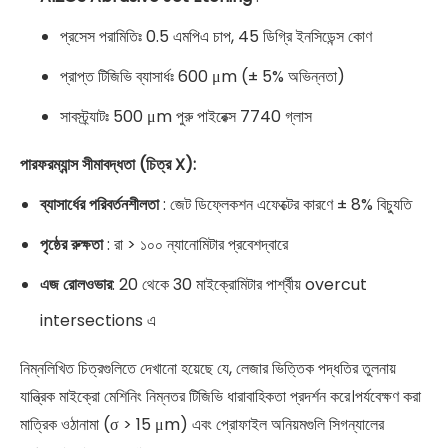
প্রসেস পরামিতিঃ 0.5 এমপিএ চাপ, 45 ডিগ্রি ইনসিডেন্স কোণ
প্রাপ্ত টিজিভি ব্যাসার্ধঃ 600 μm (± 5% অভিন্নতা)
সাবস্ট্র্যাটঃ 500 μm পুরু পাইরেক্স 7740 গ্লাস
পারফরম্যান্স সীমাবদ্ধতা (চিত্র X):
ব্যাসার্ধের পরিবর্তনশীলতা
: জেট ডিফ্লেকশন এফেক্টের কারণে ± 8% বিচ্যুতি
পৃষ্ঠের রুক্ষতা
: রা > ১০০ ন্যানোমিটার প্রবেশদ্বারে
এজ রোলওভার
: 20 থেকে 30 মাইক্রোমিটার পার্শ্বীয় overcut
intersections এ
নিম্নলিখিত চিত্রগুলিতে দেখানো হয়েছে যে, লেজার ভিত্তিক পদ্ধতির তুলনায়
যান্ত্রিক মাইক্রো মেশিনিং নিম্নতর টিজিভি ধারাবাহিকতা প্রদর্শন করে।পর্যবেক্ষণ করা
মাত্রিক ওঠানামা (σ > 15 μm) এবং প্রোফাইল অনিয়মগুলি সিগন্যালের