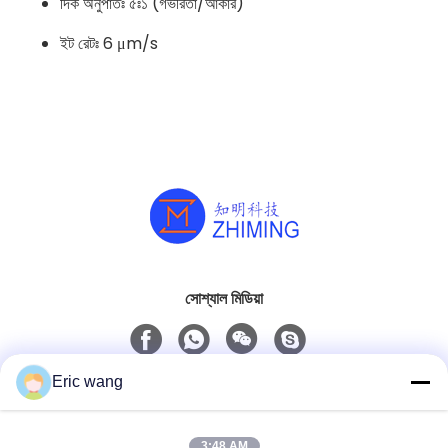
দিক অনুপাতঃ ৫ঃ১ (গভীরতা/আকার)
ইট রেটঃ 6 μm/s
সোশ্যাল মিডিয়া
Eric wang
দ্রুত যোগাযোগ
টেলিফোন
3:48 AM