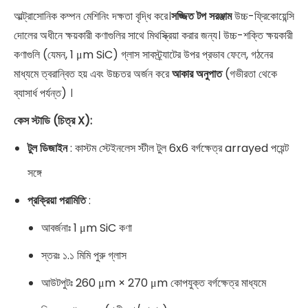
আল্ট্রাসোনিক কম্পন মেশিনিং দক্ষতা বৃদ্ধি করে।
সজ্জিত টপ সরঞ্জাম
উচ্চ-ফ্রিকোয়েন্সি
দোলের অধীনে ক্ষয়কারী কণাগুলির সাথে মিথস্ক্রিয়া করার জন্য। উচ্চ-শক্তি ক্ষয়কারী
কণাগুলি (যেমন, 1 μm SiC) গ্লাস সাবস্ট্র্যাটের উপর প্রভাব ফেলে, গঠনের
মাধ্যমে ত্বরান্বিত হয় এবং উচ্চতর অর্জন করে
আকার অনুপাত
(গভীরতা থেকে
ব্যাসার্ধ পর্যন্ত) ।
কেস স্টাডি (চিত্র X):
টুল ডিজাইন
: কাস্টম স্টেইনলেস স্টীল টুল 6x6 বর্গক্ষেত্র arrayed পয়েন্ট
সঙ্গে
প্রক্রিয়া পরামিতি
:
আবর্জনাঃ 1 μm SiC কণা
স্তরঃ ১.১ মিমি পুরু গ্লাস
আউটপুটঃ 260 μm × 270 μm কোপযুক্ত বর্গক্ষেত্র মাধ্যমে