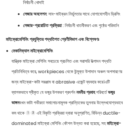
নির্বাচনী খোদাই
লেজার অবলেশন
: সাব-মাইক্রন নির্ভুলতার সাথে যোগাযোগহীন ড্রিলিং
লেজার-প্ররোচিত প্রক্রিয়া
: নির্বাচনী ধাতবীকরণ এবং পৃষ্ঠের পরিবর্তন
মাইক্রোমেশিনিং প্রযুক্তির পদ্ধতিগত শ্রেণীবিভাগ এবং বিশ্লেষণঃ
মেকানিক্যাল মাইক্রোমেশিনিং
যান্ত্রিক মাইক্রো মেশিনিং সবচেয়ে প্রচলিত এবং সরাসরি উত্পাদন পদ্ধতি
প্রতিনিধিত্ব করে, workpieces থেকে উন্মুক্ত উপাদান অঞ্চল অপসারণের
জন্য মাইক্রো-কাটা সরঞ্জাম বা abrasive এজেন্ট ব্যবহার করে।এটি
ব্যাপকভাবে স্বীকৃত যে ভঙ্গুর উপকরণ প্রদর্শন
নমনীয় প্রবাহ
পরিবর্তে
ভঙ্গুর
ভাঙ্গন
যখন কাটা গভীরতা সমালোচনামূলক প্রান্তিকের তুলনায় উল্লেখযোগ্যভাবে
কম থাকে
এই বিকৃতি প্রক্রিয়া দ্বারা অনুপ্রাণিত, বিভিন্ন ductile-
1
3
dominated মাইক্রো মেশিনিং কৌশল উন্নত করা হয়েছে, সহ
মাইক্রো-