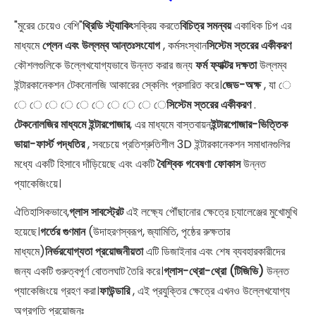
"মুরের চেয়েও বেশি"
থ্রিডি স্ট্যাকিং
সক্রিয় করতে
বিচিত্র সমন্বয়
একাধিক চিপ এর
মাধ্যমে
প্লেন এবং উল্লম্ব আন্তঃসংযোগ
, কর্মসংস্থান
সিস্টেম স্তরের একীকরণ
কৌশলগুলিকে উল্লেখযোগ্যভাবে উন্নত করার জন্য
ফর্ম ফ্যাক্টর দক্ষতা
উল্লম্ব
ইন্টারকানেকশন টেকনোলজি আকারের স্কেলিং প্রসারিত করে।
জেড-অক্ষ
, যা ে
ে ে ে ে ে ে ে ে ে ে
সিস্টেম স্তরের একীকরণ
.
টেকনোলজির মাধ্যমে ইন্টারপোজার
, এর মাধ্যমে বাস্তবায়ন
ইন্টারপোজার-ভিত্তিক
ভায়া-ফার্স্ট পদ্ধতির
, সবচেয়ে প্রতিশ্রুতিশীল 3D ইন্টারকানেকশন সমাধানগুলির
মধ্যে একটি হিসাবে দাঁড়িয়েছে এবং একটি
বৈশ্বিক গবেষণা ফোকাস
উন্নত
প্যাকেজিংয়ে।
ঐতিহাসিকভাবে,
গ্লাস সাবস্ট্রেট
এই লক্ষ্যে পৌঁছানোর ক্ষেত্রে চ্যালেঞ্জের মুখোমুখি
হয়েছে।
গর্তের গুণমান
(উদাহরণস্বরূপ, জ্যামিতি, পৃষ্ঠের রুক্ষতার
মাধ্যমে)
নির্ভরযোগ্যতা প্রয়োজনীয়তা
এটি ডিজাইনার এবং শেষ ব্যবহারকারীদের
জন্য একটি গুরুত্বপূর্ণ বোতলঘাট তৈরি করে।
গ্লাস-থ্রো-থ্রো (টিজিভি)
উন্নত
প্যাকেজিংয়ে গ্রহণ করা।
ফাউন্ডারি
, এই প্রযুক্তির ক্ষেত্রে এখনও উল্লেখযোগ্য
অগ্রগতি প্রয়োজনঃ